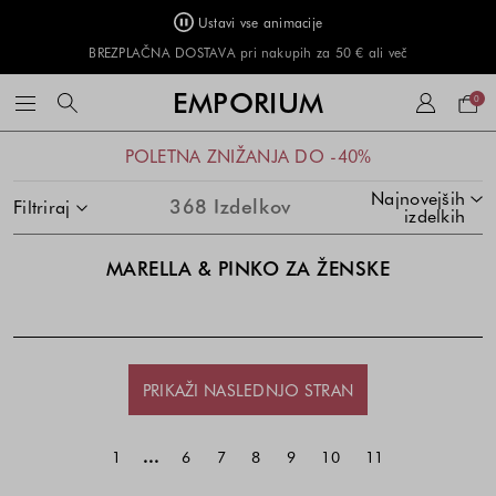
Ustavi vse animacije
BREZPLAČNA DOSTAVA pri nakupih za 50 € ali več
Naku
EMPORIUM
0
košar
Seznam
POLETNA ZNIŽANJA DO -40%
izdelkov
SKOČI NA SEZNAM IZDELKOV
Najnovejših
368
Izdelkov
Filtriraj
izdelkih
MARELLA & PINKO ZA ŽENSKE
PRIKAŽI NASLEDNJO STRAN
...
1
6
7
8
9
10
11