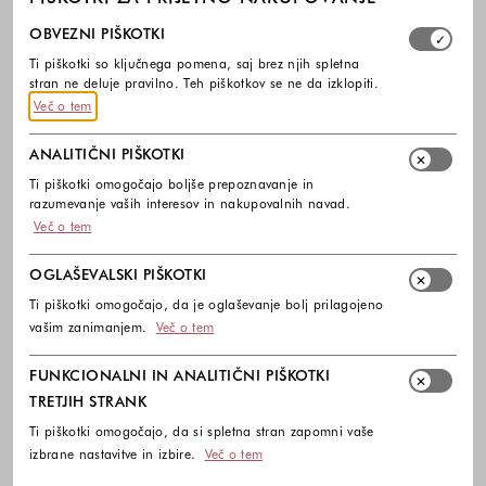
Izberite, katere skupine piškotkov dovolite. Obvezni piško
OBVEZNI PIŠKOTKI
Ti piškotki so ključnega pomena, saj brez njih spletna
stran ne deluje pravilno. Teh piškotkov se ne da izklopiti.
Več o tem
ANALITIČNI PIŠKOTKI
Ti piškotki omogočajo boljše prepoznavanje in
razumevanje vaših interesov in nakupovalnih navad.
Več o tem
OGLAŠEVALSKI PIŠKOTKI
Ti piškotki omogočajo, da je oglaševanje bolj prilagojeno
vašim zanimanjem.
Več o tem
FUNKCIONALNI IN ANALITIČNI PIŠKOTKI
TRETJIH STRANK
Ti piškotki omogočajo, da si spletna stran zapomni vaše
izbrane nastavitve in izbire.
Več o tem