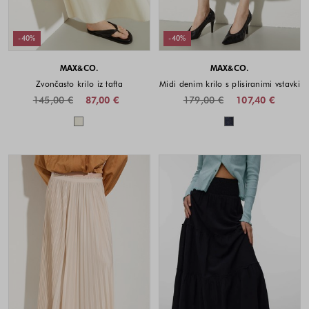
-40%
-40%
MAX&CO.
MAX&CO.
Zvončasto krilo iz tafta
Midi denim krilo s plisiranimi vstavki
145,00 €
87,00 €
179,00 €
107,40 €
Barve na voljo
Barve na voljo