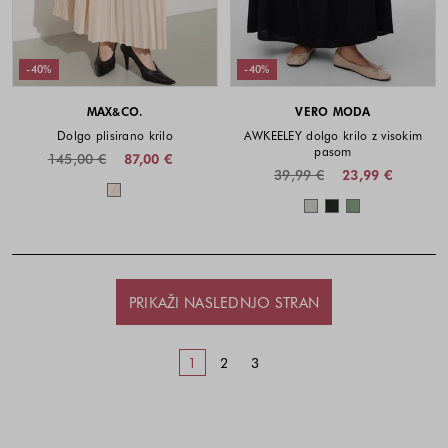
-40%
-40%
MAX&CO.
VERO MODA
Dolgo plisirano krilo
AWKEELEY dolgo krilo z visokim
pasom
145,00 €
87,00 €
39,99 €
23,99 €
Barve na voljo
Barve na voljo
PRIKAŽI NASLEDNJO STRAN
1
2
3