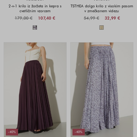
2-v-1 krilo iz žoržeta in kepra s
TSTHEA dolgo krilo z visokim pasom
cvetličnim vzorcem
v zmečkanem videzu
179,00 €
107,40 €
54,99 €
32,99 €
Barve na voljo
Barve na voljo
-40%
-40%