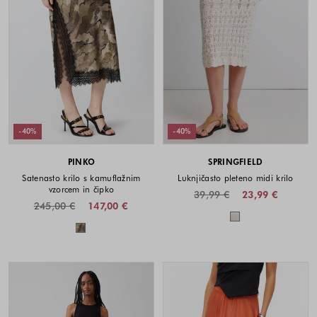
-40%
-40%
PINKO
SPRINGFIELD
Satenasto krilo s kamuflažnim
Luknjičasto pleteno midi krilo
vzorcem in čipko
39,99 €
23,99 €
245,00 €
147,00 €
Barve na voljo
Barve na voljo