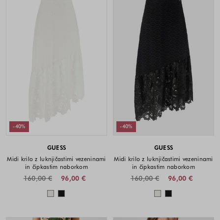
-40%
-40%
GUESS
GUESS
Midi krilo z luknjičastimi vezeninami
Midi krilo z luknjičastimi vezeninami
in čipkastim naborkom
in čipkastim naborkom
160,00 €
96,00 €
160,00 €
96,00 €
Barve na voljo
Barve na voljo