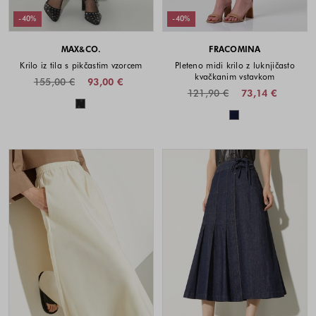
-40%
-40%
MAX&CO.
FRACOMINA
Krilo iz tila s pikčastim vzorcem
Pleteno midi krilo z luknjičasto
kvačkanim vstavkom
155,00 €
93,00 €
121,90 €
73,14 €
Barve na voljo
Barve na voljo