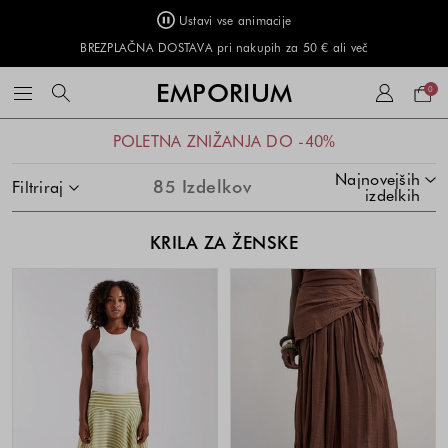
Ustavi vse animacije
BREZPLAČNA DOSTAVA pri nakupih za 50 € ali več
Naku
EMPORIUM
0
košar
Rjava
Bela
Zelena
Modra
Zelena
Črna
Modra
Zelena
Črna
Bela
Bela
Modra
Večbarvna
Škrlatna
Škrlatna
Črna
Bela
Bež
Rumena
Črna
Bela
Rjava
Bela
Bela
Modra
Bela
Oranžna
Siva
Bela
Modra
Bela
Modra
Bela
Rumena
Večbarvna
Srebrna
Modra
Modra
Črna
Rumena
Črna
Zelena
Seznam
Cena
Cena
Cena
Cena
Cena
Cena
Cena
Cena
Cena
Cena
Cena
Cena
Cena
Cena
Cena
Cena
Cena
Cena
Cena
Cena
Cena
Cena
Cena
Cena
Cena
Cena
Cena
Cena
Cena
Cena
Cena
Cena
Cena
Cena
Cena
Cena
Cena
Cena
Cena
Cena
Cena
Cena
Cena
Cena
Cena
Cena
Cena
Cena
Cena
Cena
Cena
Cena
Cena
Cena
Cena
Cena
Cena
Cena
Cena
Cena
Cena
Cena
Cena
Cena
Cena
Cena
Cena
Cena
Cena
Cena
Cena
Cena
POLETNA ZNIŽANJA DO -40%
-
-
-
-
-
-
-
-
-
-
-
-
-
-
-
-
-
-
-
-
-
-
-
-
-
-
-
-
-
-
-
-
-
-
-
-
-
-
-
-
-
-
izdelkov
izdelka
izdelka
izdelka
izdelka
izdelka
izdelka
izdelka
izdelka
izdelka
izdelka
izdelka
izdelka
izdelka
izdelka
izdelka
izdelka
izdelka
izdelka
izdelka
izdelka
izdelka
izdelka
izdelka
izdelka
izdelka
izdelka
izdelka
izdelka
izdelka
izdelka
izdelka
izdelka
izdelka
izdelka
izdelka
izdelka
izdelka
izdelka
izdelka
izdelka
izdelka
izdelka
izdelka
izdelka
izdelka
izdelka
izdelka
izdelka
izdelka
izdelka
izdelka
izdelka
izdelka
izdelka
izdelka
izdelka
izdelka
izdelka
izdelka
izdelka
izdelka
izdelka
izdelka
izdelka
izdelka
izdelka
izdelka
izdelka
izdelka
izdelka
izdelka
izdelka
Chocolate
White
Lime
Blue
Multicolor
True
Dark
Green
Black
White
Pearled
Dark
Multi
Purple
Purple
Black
Cream
Beige
Yellow
Black
Snow
Chocolate
White
White
Dark
White
Langoustino
Dove
White
Blue
White
Blue
White
Pale
Multi
Powder
Dark
Blue
Black
Yellow
Black
Basil
SKOČI NA SEZNAM IZDELKOV
Najnovejših
je
je
je
je
je
je
je
je
je
je
je
je
je
je
je
je
je
je
je
je
je
je
je
je
je
je
je
je
je
je
je
je
je
je
je
je
je
je
je
je
je
je
je
je
je
je
je
je
je
je
je
je
je
je
je
je
je
je
je
je
je
je
je
je
je
je
je
je
je
je
je
je
Brown
Green
Beige-
Black
Blue
/
Ivory
Blue
White
Brown
Denim
Blue
Grey
/
Yellow/White
Blue
85
Izdelkov
Filtriraj
izdelkih
Green-
Multi
Multi
odvisna
odvisna
odvisna
odvisna
odvisna
odvisna
odvisna
odvisna
odvisna
odvisna
odvisna
odvisna
odvisna
odvisna
odvisna
odvisna
odvisna
odvisna
odvisna
odvisna
odvisna
odvisna
odvisna
odvisna
odvisna
odvisna
odvisna
odvisna
odvisna
odvisna
odvisna
odvisna
odvisna
odvisna
odvisna
odvisna
odvisna
odvisna
odvisna
odvisna
odvisna
odvisna
odvisna
odvisna
odvisna
odvisna
odvisna
odvisna
odvisna
odvisna
odvisna
odvisna
odvisna
odvisna
odvisna
odvisna
odvisna
odvisna
odvisna
odvisna
odvisna
odvisna
odvisna
odvisna
odvisna
odvisna
odvisna
odvisna
odvisna
odvisna
odvisna
odvisna
Black
od
od
od
od
od
od
od
od
od
od
od
od
od
od
od
od
od
od
od
od
od
od
od
od
od
od
od
od
od
od
od
od
od
od
od
od
od
od
od
od
od
od
od
od
od
od
od
od
od
od
od
od
od
od
od
od
od
od
od
od
od
od
od
od
od
od
od
od
od
od
od
od
KRILA ZA ŽENSKE
kombinacije
kombinacije
kombinacije
kombinacije
kombinacije
kombinacije
kombinacije
kombinacije
kombinacije
kombinacije
kombinacije
kombinacije
kombinacije
kombinacije
kombinacije
kombinacije
kombinacije
kombinacije
kombinacije
kombinacije
kombinacije
kombinacije
kombinacije
kombinacije
kombinacije
kombinacije
kombinacije
kombinacije
kombinacije
kombinacije
kombinacije
kombinacije
kombinacije
kombinacije
kombinacije
kombinacije
kombinacije
kombinacije
kombinacije
kombinacije
kombinacije
kombinacije
kombinacije
kombinacije
kombinacije
kombinacije
kombinacije
kombinacije
kombinacije
kombinacije
kombinacije
kombinacije
kombinacije
kombinacije
kombinacije
kombinacije
kombinacije
kombinacije
kombinacije
kombinacije
kombinacije
kombinacije
kombinacije
kombinacije
kombinacije
kombinacije
kombinacije
kombinacije
kombinacije
kombinacije
kombinacije
kombinacije
barve
barve
barve
barve
barve
barve
barve
barve
barve
barve
barve
barve
barve
barve
barve
barve
barve
barve
barve
barve
barve
barve
barve
barve
barve
barve
barve
barve
barve
barve
barve
barve
barve
barve
barve
barve
barve
barve
barve
barve
barve
barve
barve
barve
barve
barve
barve
barve
barve
barve
barve
barve
barve
barve
barve
barve
barve
barve
barve
barve
barve
barve
barve
barve
barve
barve
barve
barve
barve
barve
barve
barve
in
in
in
in
in
in
in
in
in
in
in
in
in
in
in
in
in
in
in
in
in
in
in
in
in
in
in
in
in
in
in
in
in
in
in
in
in
in
in
in
in
in
in
in
in
in
in
in
in
in
in
in
in
in
in
in
in
in
in
in
in
in
in
in
in
in
in
in
in
in
in
in
velikosti
velikosti
velikosti
velikosti
velikosti
velikosti
velikosti
velikosti
velikosti
velikosti
velikosti
velikosti
velikosti
velikosti
velikosti
velikosti
velikosti
velikosti
velikosti
velikosti
velikosti
velikosti
velikosti
velikosti
velikosti
velikosti
velikosti
velikosti
velikosti
velikosti
velikosti
velikosti
velikosti
velikosti
velikosti
velikosti
velikosti
velikosti
velikosti
velikosti
velikosti
velikosti
velikosti
velikosti
velikosti
velikosti
velikosti
velikosti
velikosti
velikosti
velikosti
velikosti
velikosti
velikosti
velikosti
velikosti
velikosti
velikosti
velikosti
velikosti
velikosti
velikosti
velikosti
velikosti
velikosti
velikosti
velikosti
velikosti
velikosti
velikosti
velikosti
velikosti