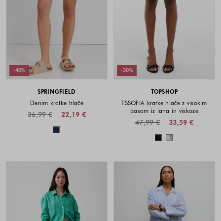
-40%
-30%
SPRINGFIELD
TOPSHOP
Denim kratke hlače
TSSOFIA kratke hlače z visokim
pasom iz lana in viskoze
36,99 €
22,19 €
47,99 €
33,59 €
Barve na voljo
Barve na voljo