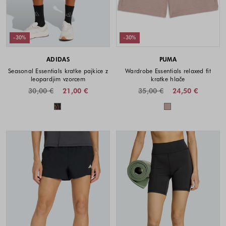
-30%
-30%
ADIDAS
PUMA
Seasonal Essentials kratke pajkice z
Wardrobe Essentials relaxed fit
leopardjim vzorcem
kratke hlače
30,00 €
21,00 €
35,00 €
24,50 €
Barve na voljo
Barve na voljo