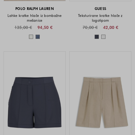
POLO RALPH LAUREN
GUESS
Lahke kratke hlače iz bombažne
Teksturirane kratke hlače z
mešanice
logotipom
135,00 €
94,50 €
70,00 €
42,00 €
Barve na voljo
Barve na voljo