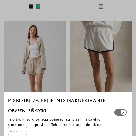
Barve na voljo
Barve na voljo
PIŠKOTKI ZA PRIJETNO NAKUPOVANJE
Izberite, katere skupine piškotkov dovolite. Obvezni piško
-40%
-30%
OBVEZNI PIŠKOTKI
Ti piškotki so ključnega pomena, saj brez njih spletna
GAP
POLO RALPH LAUREN
stran ne deluje pravilno. Teh piškotkov se ne da izklopiti.
Ženske kratke hlače z visokim
Frotiraste kratke hlače z zatezno
Več o tem
pasom iz lanene mešanice
vrvico