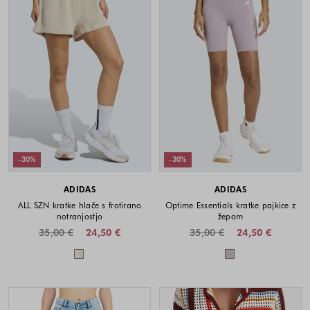
-30%
-30%
ADIDAS
ADIDAS
ALL SZN kratke hlače s frotirano
Optime Essentials kratke pajkice z
notranjostjo
žepom
35,00 €
24,50 €
35,00 €
24,50 €
Barve na voljo
Barve na voljo