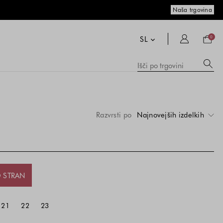
Naša trgovina
Nakup
košari
SL
0
Me
Išči
po
pr
trgovi
vs
me
in
Razvrsti po
Najnovejših izdelkih
zg
is
O STRAN
21
22
23