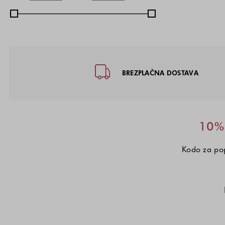
PATRIZIA PEPE
Bež
(
)
61
PENNYBLACK
PINKO
Noga strani - hitre povezave, kon
POLO RALPH LAUREN
BREZPLAČNA DOSTAVA
PUMA
PUNT ROMA
RALPH LAUREN (Vsi)
10% 
S.OLIVER
Kodo za pop
SALSA JEANS
SEVENTY
SPRINGFIELD
TED BAKER
TOMMY HILFIGER