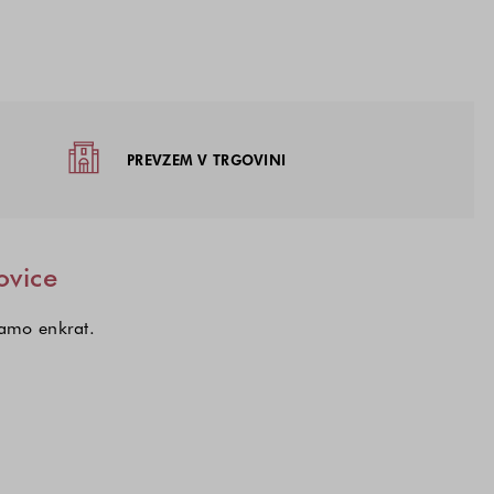
žja
PREVZEM V TRGOVINI
ovice
samo enkrat.
kcij, o katerih želite prejemati novice.
a