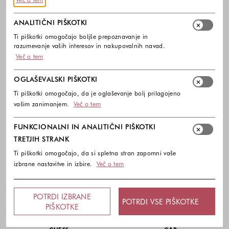
ovratnikom
polprosojnimi vstavki
120,00 €
72,00 €
249,00 €
149,40 €
ANALITIČNI PIŠKOTKI
Barve na voljo
Barve na voljo
Ti piškotki omogočajo boljše prepoznavanje in
razumevanje vaših interesov in nakupovalnih navad.
Več o tem
OGLAŠEVALSKI PIŠKOTKI
Ti piškotki omogočajo, da je oglaševanje bolj prilagojeno
vašim zanimanjem.
Več o tem
FUNKCIONALNI IN ANALITIČNI PIŠKOTKI
TRETJIH STRANK
Ti piškotki omogočajo, da si spletna stran zapomni vaše
izbrane nastavitve in izbire.
Več o tem
POTRDI IZBRANE
POTRDI VSE PIŠKOTKE
PIŠKOTKE
-40%
-30%