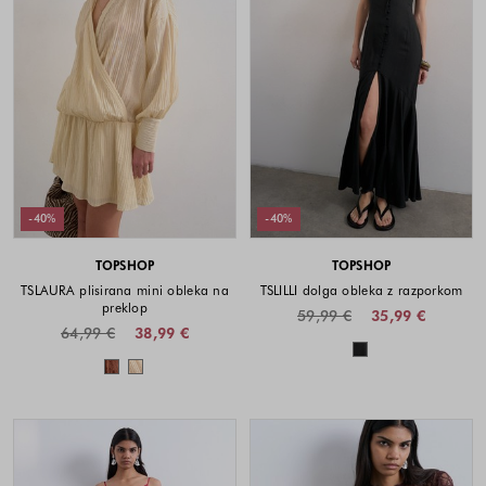
-40%
-40%
TOPSHOP
TOPSHOP
TSLAURA plisirana mini obleka na
TSLILLI dolga obleka z razporkom
preklop
59,99 €
35,99 €
64,99 €
38,99 €
Barve na voljo
Barve na voljo