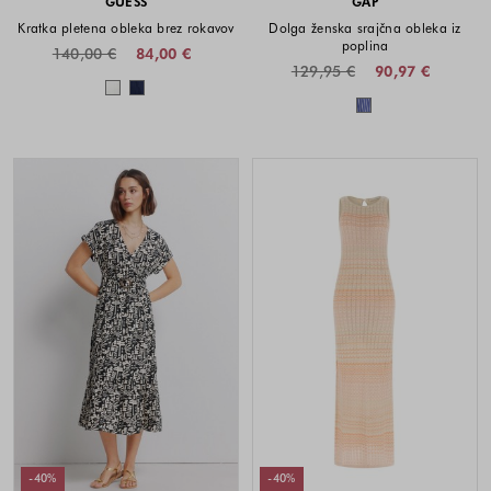
GUESS
GAP
Kratka pletena obleka brez rokavov
Dolga ženska srajčna obleka iz
poplina
140,00 €
84,00 €
129,95 €
90,97 €
Barve na voljo
Barve na voljo
-40%
-40%