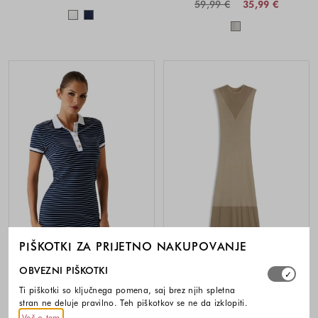
59,99 €
35,99 €
Barve na voljo
Barve na voljo
PIŠKOTKI ZA PRIJETNO NAKUPOVANJE
Izberite, katere skupine piškotkov dovolite. Obvezni piško
-40%
-40%
OBVEZNI PIŠKOTKI
Ti piškotki so ključnega pomena, saj brez njih spletna
GUESS
HUGO
stran ne deluje pravilno. Teh piškotkov se ne da izklopiti.
Črtasta mini obleka s polo
Rebrasto pletena obleka s
Več o tem