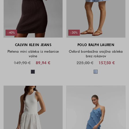
-40%
-30%
CALVIN KLEIN JEANS
POLO RALPH LAUREN
Pletena mini obleka iz mešanice
Oxford bombažna srajčna obleka
volne
brez rokavov
149,90 €
89,94 €
225,00 €
157,50 €
Barve na voljo
Barve na voljo