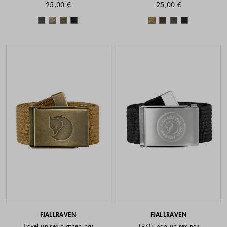
25,00 €
25,00 €
Barve na voljo
Barve na voljo
FJALLRAVEN
FJALLRAVEN
Travel unisex platnen pas
1960 logo unisex pas