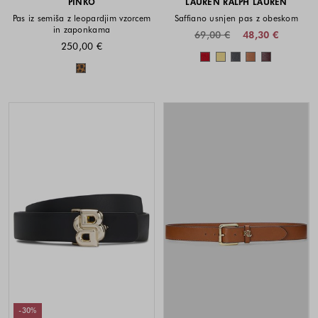
PINKO
LAUREN RALPH LAUREN
Pas iz semiša z leopardjim vzorcem
Saffiano usnjen pas z obeskom
in zaponkama
69,00 €
48,30 €
250,00 €
Barve na voljo
Barve na voljo
-30%