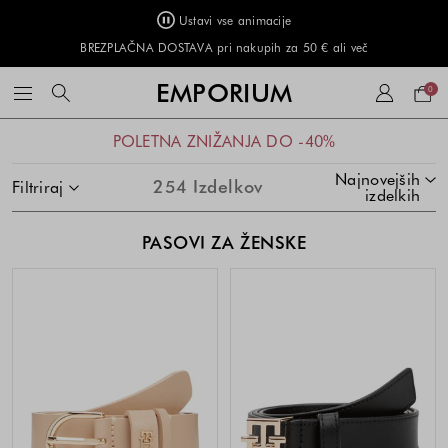
Ustavi vse animacije
BREZPLAČNA DOSTAVA pri nakupih za 50 € ali več
Naku
EMPORIUM
0
košar
Rjava
Rjava
Rjava
Rjava
Siva
Rjava
Bež
Črna
Črna
Črna
Bela
Črna
Bež
Zelena
Črna
Črna
Črna
Črna
Rjava
Črna
Večbarvna
Bež
Zlata
Rjava
Bela
Bela
Večbarvna
Rjava
Črna
Črna
Zelena
Zelena
Rjava
Črna
Rdeča
Rdeča
Rjava
Rjava
Črna
Črna
Bela
Bela
Bež
Bež
Rdeča
Črna
Rjava
Rjava
Rjava
Rjava
Bež
Bež
Črna
Rumena
Bela
Rjava
Rjava
Rjava
Črna
Zelena
Rjava
Črna
Črna
Rjava
Rjava
Črna
Črna
Rjava
Večbarvna
Modra
Rjava
Črna
Črna
Siva
Bela
Bela
Črna
Zelena
Bela
Rdeča
Rdeča
Rjava
Rjava
Rjava
Rjava
Rjava
Črna
Rjava
Rjava
Seznam
Cena
Cena
Cena
Cena
Cena
Cena
Cena
Cena
Cena
Cena
Cena
Cena
Cena
Cena
Cena
Cena
Cena
Cena
Cena
Cena
Cena
Cena
Cena
Cena
Cena
Cena
Cena
Cena
Cena
Cena
Cena
Cena
Cena
Cena
Cena
Cena
Cena
Cena
Cena
Cena
Cena
Cena
Cena
Cena
Cena
Cena
Cena
Cena
Cena
Cena
Cena
Cena
Cena
Cena
Cena
Cena
Cena
Cena
Cena
Cena
Cena
Cena
Cena
Cena
Cena
Cena
Cena
Cena
Cena
Cena
Cena
Cena
POLETNA ZNIŽANJA DO -40%
-
-
-
-
-
-
-
-
-
-
-
-
-
-
-
-
-
-
-
-
-
-
-
-
-
-
-
-
-
-
-
-
-
-
-
-
-
-
-
-
-
-
-
-
-
-
-
-
-
-
-
-
-
-
-
-
-
-
-
-
-
-
-
-
-
-
-
-
-
-
-
-
-
-
-
-
-
-
-
-
-
-
-
-
-
-
-
-
-
izdelkov
izdelka
izdelka
izdelka
izdelka
izdelka
izdelka
izdelka
izdelka
izdelka
izdelka
izdelka
izdelka
izdelka
izdelka
izdelka
izdelka
izdelka
izdelka
izdelka
izdelka
izdelka
izdelka
izdelka
izdelka
izdelka
izdelka
izdelka
izdelka
izdelka
izdelka
izdelka
izdelka
izdelka
izdelka
izdelka
izdelka
izdelka
izdelka
izdelka
izdelka
izdelka
izdelka
izdelka
izdelka
izdelka
izdelka
izdelka
izdelka
izdelka
izdelka
izdelka
izdelka
izdelka
izdelka
izdelka
izdelka
izdelka
izdelka
izdelka
izdelka
izdelka
izdelka
izdelka
izdelka
izdelka
izdelka
izdelka
izdelka
izdelka
izdelka
izdelka
izdelka
Lauren
Lauren
Classic
Classic
Dark
Buckwheat
Beige
Noir
Black
Black
White
Black
Beige
Dark
Black
Black
Black
Black
Brown
Black
Black
Ivory
Light
Brown
Soft
Soft
Black
Brown
Black
Black
Olive
Green
Brown
Black
Red
Berry
Chestnut
Chestnut
Black
Black
Soft
Soft
Buff
Buff
Festive
Black
Dark
Dark
Buckwheat
Dark
Beige
Beige
Black
Lemon
White
Brown
Classic
Classic
Black
Dark
Classic
Black
Black
Brown
Brown
Black
Black
Brown
Soft
Dark
Brown
Black
Black
Gray
Soft
Soft
Black
Green
Soft
Red
Red
Brown
Brown
Light
Lauren
Lauren
Black
Lauren
Red
SKOČI NA SEZNAM IZDELKOV
Najnovejših
je
je
je
je
je
je
je
je
je
je
je
je
je
je
je
je
je
je
je
je
je
je
je
je
je
je
je
je
je
je
je
je
je
je
je
je
je
je
je
je
je
je
je
je
je
je
je
je
je
je
je
je
je
je
je
je
je
je
je
je
je
je
je
je
je
je
je
je
je
je
je
je
Tan
Tan
Caramel
Caramel
Gray
Brown
/
Olive
/
/
Gold
White
White
/
/
Green
/
Brown
Brown
White
White
Red
Hickory
Hickory
Brown
Hickory
Sorbet
Caramel
Caramel
Olive
Caramel
White
Blue
White
White
/
White
Brown
Tan
Tan
Tan
Wood
254
Izdelkov
Filtriraj
izdelkih
W.Taupe
Gold
Brown
Cuoio
White
Wint.Rose
/
/
/
/
/
/
Silver
/
odvisna
odvisna
odvisna
odvisna
odvisna
odvisna
odvisna
odvisna
odvisna
odvisna
odvisna
odvisna
odvisna
odvisna
odvisna
odvisna
odvisna
odvisna
odvisna
odvisna
odvisna
odvisna
odvisna
odvisna
odvisna
odvisna
odvisna
odvisna
odvisna
odvisna
odvisna
odvisna
odvisna
odvisna
odvisna
odvisna
odvisna
odvisna
odvisna
odvisna
odvisna
odvisna
odvisna
odvisna
odvisna
odvisna
odvisna
odvisna
odvisna
odvisna
odvisna
odvisna
odvisna
odvisna
odvisna
odvisna
odvisna
odvisna
odvisna
odvisna
odvisna
odvisna
odvisna
odvisna
odvisna
odvisna
odvisna
odvisna
odvisna
odvisna
odvisna
odvisna
White
White
Palladium
Classic
Pb
Pb
Pb
od
od
od
od
od
od
od
od
od
od
od
od
od
od
od
od
od
od
od
od
od
od
od
od
od
od
od
od
od
od
od
od
od
od
od
od
od
od
od
od
od
od
od
od
od
od
od
od
od
od
od
od
od
od
od
od
od
od
od
od
od
od
od
od
od
od
od
od
od
od
od
od
Caramel
PASOVI ZA ŽENSKE
kombinacije
kombinacije
kombinacije
kombinacije
kombinacije
kombinacije
kombinacije
kombinacije
kombinacije
kombinacije
kombinacije
kombinacije
kombinacije
kombinacije
kombinacije
kombinacije
kombinacije
kombinacije
kombinacije
kombinacije
kombinacije
kombinacije
kombinacije
kombinacije
kombinacije
kombinacije
kombinacije
kombinacije
kombinacije
kombinacije
kombinacije
kombinacije
kombinacije
kombinacije
kombinacije
kombinacije
kombinacije
kombinacije
kombinacije
kombinacije
kombinacije
kombinacije
kombinacije
kombinacije
kombinacije
kombinacije
kombinacije
kombinacije
kombinacije
kombinacije
kombinacije
kombinacije
kombinacije
kombinacije
kombinacije
kombinacije
kombinacije
kombinacije
kombinacije
kombinacije
kombinacije
kombinacije
kombinacije
kombinacije
kombinacije
kombinacije
kombinacije
kombinacije
kombinacije
kombinacije
kombinacije
kombinacije
barve
barve
barve
barve
barve
barve
barve
barve
barve
barve
barve
barve
barve
barve
barve
barve
barve
barve
barve
barve
barve
barve
barve
barve
barve
barve
barve
barve
barve
barve
barve
barve
barve
barve
barve
barve
barve
barve
barve
barve
barve
barve
barve
barve
barve
barve
barve
barve
barve
barve
barve
barve
barve
barve
barve
barve
barve
barve
barve
barve
barve
barve
barve
barve
barve
barve
barve
barve
barve
barve
barve
barve
in
in
in
in
in
in
in
in
in
in
in
in
in
in
in
in
in
in
in
in
in
in
in
in
in
in
in
in
in
in
in
in
in
in
in
in
in
in
in
in
in
in
in
in
in
in
in
in
in
in
in
in
in
in
in
in
in
in
in
in
in
in
in
in
in
in
in
in
in
in
in
in
velikosti
velikosti
velikosti
velikosti
velikosti
velikosti
velikosti
velikosti
velikosti
velikosti
velikosti
velikosti
velikosti
velikosti
velikosti
velikosti
velikosti
velikosti
velikosti
velikosti
velikosti
velikosti
velikosti
velikosti
velikosti
velikosti
velikosti
velikosti
velikosti
velikosti
velikosti
velikosti
velikosti
velikosti
velikosti
velikosti
velikosti
velikosti
velikosti
velikosti
velikosti
velikosti
velikosti
velikosti
velikosti
velikosti
velikosti
velikosti
velikosti
velikosti
velikosti
velikosti
velikosti
velikosti
velikosti
velikosti
velikosti
velikosti
velikosti
velikosti
velikosti
velikosti
velikosti
velikosti
velikosti
velikosti
velikosti
velikosti
velikosti
velikosti
velikosti
velikosti