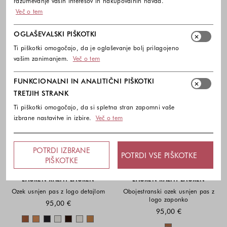
razumevanje vaših interesov in nakupovalnih navad.
Več o tem
OGLAŠEVALSKI PIŠKOTKI
Ti piškotki omogočajo, da je oglaševanje bolj prilagojeno
vašim zanimanjem.
Več o tem
FUNKCIONALNI IN ANALITIČNI PIŠKOTKI
TRETJIH STRANK
Ti piškotki omogočajo, da si spletna stran zapomni vaše
izbrane nastavitve in izbire.
Več o tem
POTRDI IZBRANE
POTRDI VSE PIŠKOTKE
PIŠKOTKE
LAUREN RALPH LAUREN
LAUREN RALPH LAUREN
Ozek usnjen pas z logo detajlom
Obojestranski ozek usnjen pas z
logo zaponko
95,00 €
95,00 €
Barve na voljo
Barve na voljo