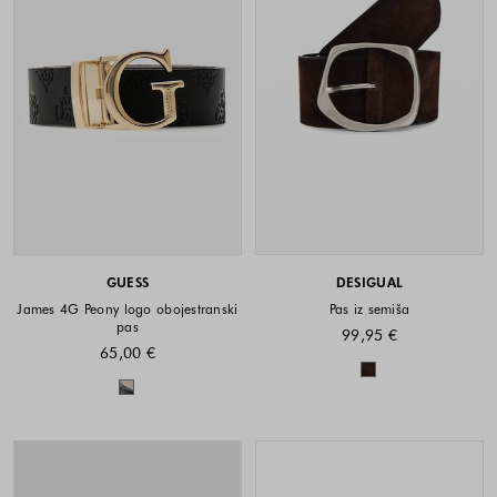
GUESS
DESIGUAL
James 4G Peony logo obojestranski
Pas iz semiša
pas
99,95 €
65,00 €
Barve na voljo
Barve na voljo