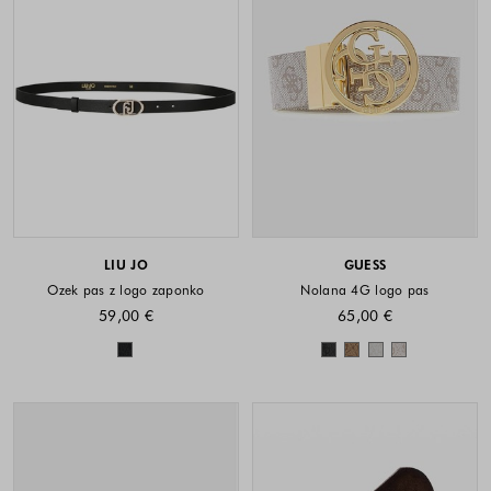
LIU JO
GUESS
Ozek pas z logo zaponko
Nolana 4G logo pas
59,00 €
65,00 €
Barve na voljo
Barve na voljo