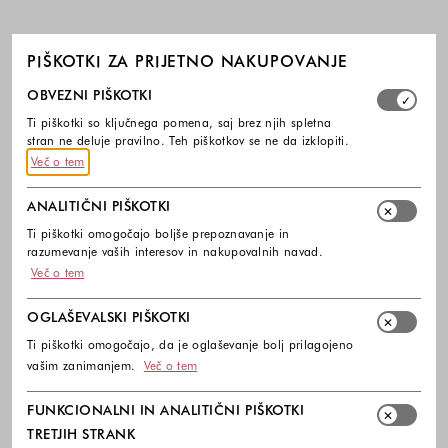
PIŠKOTKI ZA PRIJETNO NAKUPOVANJE
Izberite, katere skupine piškotkov dovolite. Obvezni piško
OBVEZNI PIŠKOTKI
Ti piškotki so ključnega pomena, saj brez njih spletna
stran ne deluje pravilno. Teh piškotkov se ne da izklopiti.
Več o tem
ANALITIČNI PIŠKOTKI
Ti piškotki omogočajo boljše prepoznavanje in
razumevanje vaših interesov in nakupovalnih navad.
Več o tem
OGLAŠEVALSKI PIŠKOTKI
Ti piškotki omogočajo, da je oglaševanje bolj prilagojeno
vašim zanimanjem.
Več o tem
FUNKCIONALNI IN ANALITIČNI PIŠKOTKI
TRETJIH STRANK