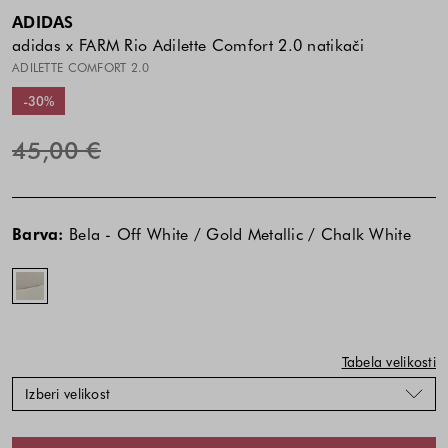
ADIDAS
adidas x FARM Rio Adilette Comfort 2.0 natikači
ADILETTE COMFORT 2.0
-30%
45,00 €
Cena
Cena
Bela
izdelka
izdelka
-
Barva:
Bela - Off White / Gold Metallic / Chalk White
je
je
Off
odvisna
odvisna
White
od
od
/
kombinacije
kombinacije
Gold
barve
barve
Metallic
in
in
/
Tabela velikosti
velikosti
velikosti
Chalk
Izberi velikost
White