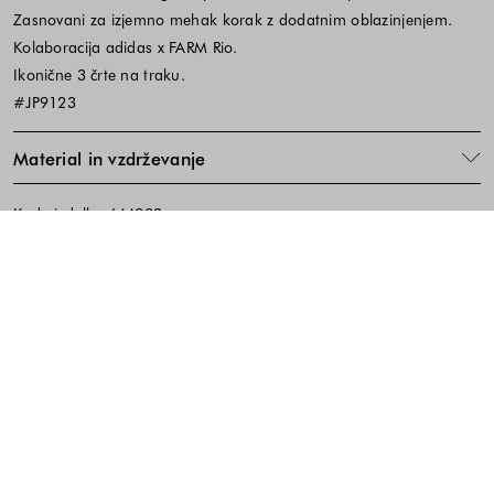
Zasnovani za izjemno mehak korak z dodatnim oblazinjenjem.
Kolaboracija adidas x FARM Rio.
Ikonične 3 črte na traku.
#JP9123
Material in vzdrževanje
Koda izdelka:644982
Noga strani - hitre povezave, kont
BREZPLAČNA DOSTAVA
ENOSTAVNA VRAČILA
PREVZEM V TRGOVINI