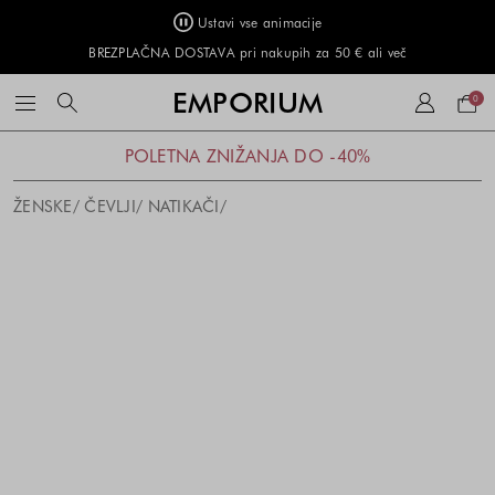
Ustavi vse animacije
BREZPLAČNA DOSTAVA pri nakupih za 50 € ali več
Naku
EMPORIUM
0
košar
POLETNA ZNIŽANJA DO -40%
ŽENSKE
ČEVLJI
NATIKAČI