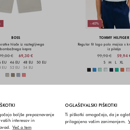
%
-40%
BOSS
TOMMY HILFIGER
 kratke hlače iz raztegljivega
Regular fit logo polo majica s k
bombažnega kepra
iz pikéja
99,00 €
69,30 €
99,90 €
59,94 
Velikosti na voljo
Velikost
6 EU
46 EU
48 EU
50 EU
S
M
L
XL
0 EU
52 EU
54 EU
Barve n
Barve na voljo
i so vedno vključeni.
IŠKOTKI
OGLAŠEVALSKI PIŠKOTKI
gočajo boljše prepoznavanje
Ti piškotki omogočajo, da je ogla
vaših interesov in
prilagojeno vašim zanimanjem.
navad.
Več o tem