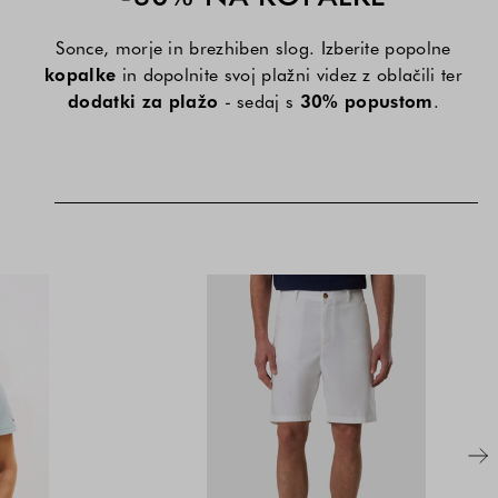
Sonce, morje in brezhiben slog. Izberite popolne
kopalke
in dopolnite svoj plažni videz z oblačili ter
dodatki za plažo
- sedaj s
30% popustom
.
a
anžna
Roza
Bela
Rumena
Bela
Bež
Modra
Modra
Cena
Cena
-
-
-
-
-
-
izdelka
izdelka
ange
Pink
White
Yellow
White
Beige
Dark
Blue
je
je
Blue
a
a
odvisna
odvisna
od
od
acije
acije
kombinacije
kombinacije
barve
barve
in
in
i
i
velikosti
velikosti