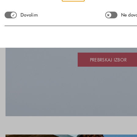
Dovolim
Ne dov
BOSS
Nova kolekcija, nov izraz 
PREBRSKAJ IZBOR