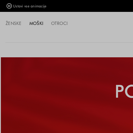
Ustavi vse animacije
ŽENSKE
MOŠKI
OTROCI
P