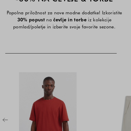
Popolna priložnost za nove modne dodatke! Izkoristite
30% popust
na
čevlje in torbe
iz kolekcije
pomlad/poletje in izberite svoje favorite sezone.
Rjava
Rdeča
Rumena
Cena
Cena
-
-
-
izdelka
izdelka
Brown
Red
Yellow
je
je
odvisna
odvisna
od
od
kombinacije
kombinacije
barve
barve
in
in
velikosti
velikosti