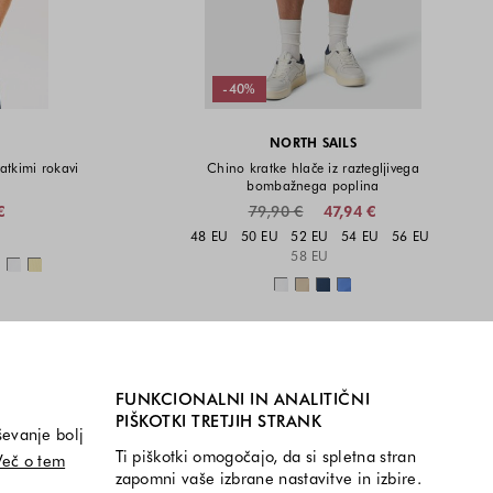
-40%
NORTH SAILS
ratkimi rokavi
Chino kratke hlače iz raztegljivega
bombažnega poplina
€
79,90 €
47,94 €
i na voljo
Velikosti na voljo
48 EU
50 EU
52 EU
54 EU
56 EU
58 EU
a voljo
Barve na voljo
FUNKCIONALNI IN ANALITIČNI
PIŠKOTKI TRETJIH STRANK
ševanje bolj
Ti piškotki omogočajo, da si spletna stran
Več o tem
zapomni vaše izbrane nastavitve in izbire.