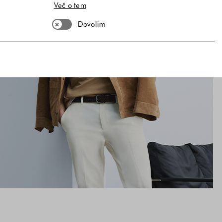
Več o tem
Dovolim