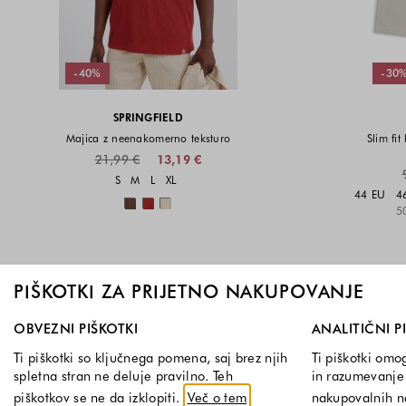
-40%
-30
SPRINGFIELD
Majica z neenakomerno teksturo
Slim fit
21,99 €
13,19 €
Velikosti na voljo
S
M
L
XL
44 EU
4
Barve na voljo
5
PIŠKOTKI ZA PRIJETNO NAKUPOVANJE
Izberite, katere skupine piškotkov dovolite. Obvezni piškotk
OBVEZNI PIŠKOTKI
ANALITIČNI P
Ti piškotki so ključnega pomena, saj brez njih
Ti piškotki omo
spletna stran ne deluje pravilno. Teh
in razumevanje 
piškotkov se ne da izklopiti.
Več o tem
nakupovalnih 