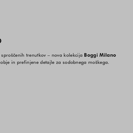
O
sproščenih trenutkov – nova kolekcija
Boggi Milano
udobje in prefinjene detajle za sodobnega moškega.