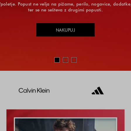
/poletje. Popust ne velja na pižame, perilo, nogavice, doda
ter se ne sešteva z drugimi popusti.
NAKUPUJ