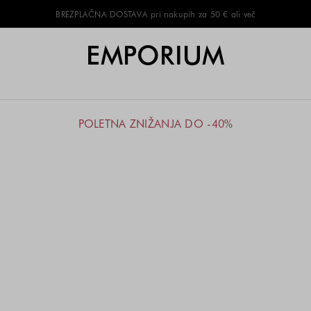
BREZPLAČNA DOSTAVA pri nakupih za 50 € ali več
EMPORIUM
POLETNA ZNIŽANJA DO -40%