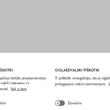
i so vedno vključeni.
IŠKOTKI
OGLAŠEVALSKI PIŠKOTKI
gočajo boljše prepoznavanje
Ti piškotki omogočajo, da je ogla
vaših interesov in
prilagojeno vašim zanimanjem.
navad.
Več o tem
olim
Dovolim