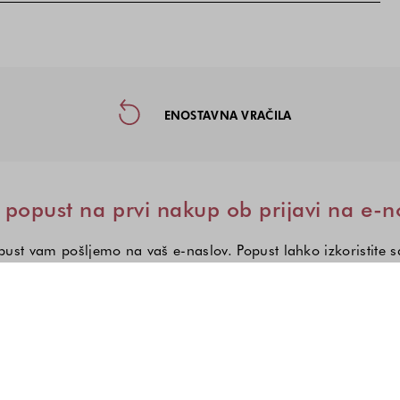
taktne informacije in socialna omre
ENOSTAVNA VRAČILA
popust na prvi nakup ob prijavi na e-n
ust vam pošljemo na vaš e-naslov. Popust lahko izkoristite 
Zanima me:
Izberite eno ali več modnih kole
Ženska moda
Moška moda
Otroška mod