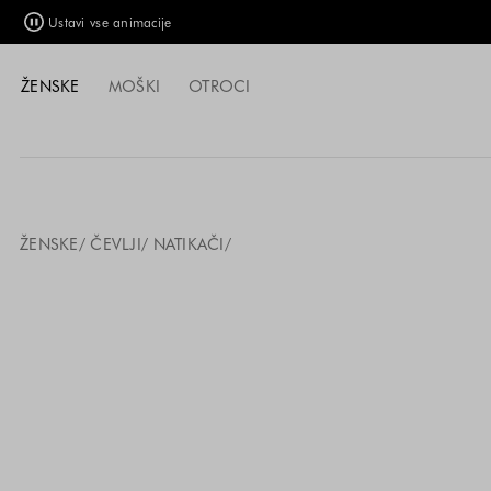
Ustavi vse animacije
ŽENSKE
MOŠKI
OTROCI
ŽENSKE
ČEVLJI
NATIKAČI