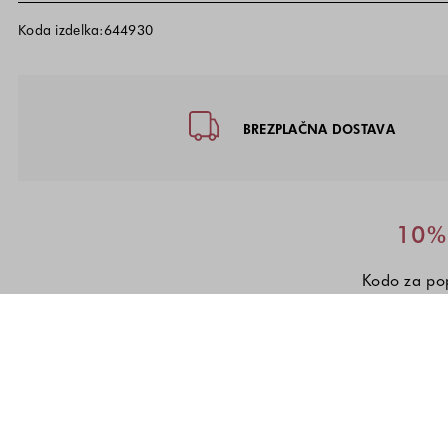
Koda izdelka:644930
Noga strani - hitre povezave, kon
BREZPLAČNA DOSTAVA
10% 
Kodo za pop