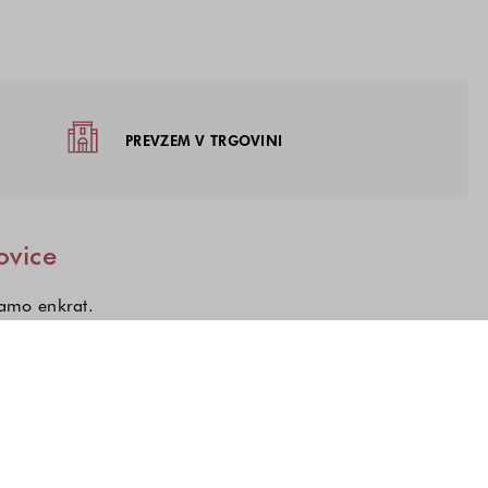
žja
PREVZEM V TRGOVINI
ovice
samo enkrat.
kcij, o katerih želite prejemati novice.
a