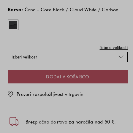
Cena
Cena
Črna
izdelka
izdelka
-
Barva:
Črna - Core Black / Cloud White / Carbon
je
je
Core
odvisna
odvisna
Black
od
od
/
kombinacije
kombinacije
Cloud
barve
barve
White
in
in
/
Tabela velikosti
velikosti
velikosti
Carbon
Izberi velikost
DODAJ V KOŠARICO
Preveri razpoložljivost v trgovini
Brezplačna dostava za naročila nad 50 €.