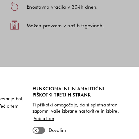
Enostavna vračila v 30-ih dneh.
Možen prevzem v naših trgovinah.
FUNKCIONALNI IN ANALITIČNI
PIŠKOTKI TRETJIH STRANK
ševanje bolj
Ti piškotki omogočajo, da si spletna stran
Več o tem
zapomni vaše izbrane nastavitve in izbire.
Več o tem
Dovolim