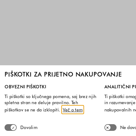
PIŠKOTKI ZA PRIJETNO NAKUPOVANJE
Izberite, katere skupine piškotkov dovolite. Obvezni piškotk
OBVEZNI PIŠKOTKI
ANALITIČNI P
Ti piškotki so ključnega pomena, saj brez njih
Ti piškotki omo
spletna stran ne deluje pravilno. Teh
in razumevanje 
piškotkov se ne da izklopiti.
Več o tem
nakupovalnih 
Dovolim
Ne dov