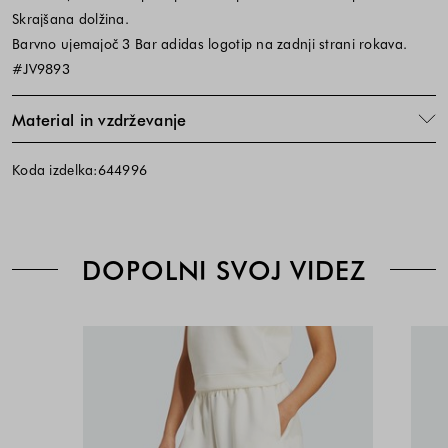
Skrajšana dolžina.
Barvno ujemajoč 3 Bar adidas logotip na zadnji strani rokava.
#JV9893
Material in vzdrževanje
Koda izdelka:644996
DOPOLNI SVOJ VIDEZ
Bela
Cena
Cena
-
izdelka
izdelka
Off
je
je
White
odvisna
odvisna
od
od
kombinacije
kombinacije