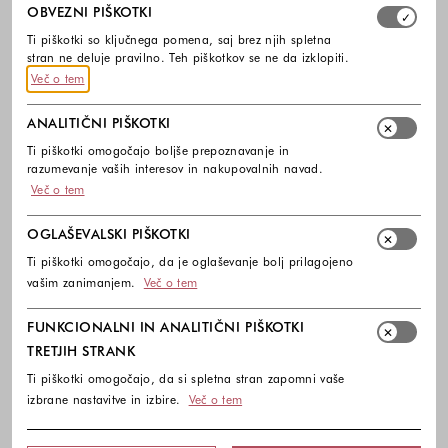
Izberite, katere skupine piškotkov dovolite. Obvezni piško
OBVEZNI PIŠKOTKI
Ti piškotki so ključnega pomena, saj brez njih spletna
stran ne deluje pravilno. Teh piškotkov se ne da izklopiti.
Več o tem
ANALITIČNI PIŠKOTKI
Ti piškotki omogočajo boljše prepoznavanje in
razumevanje vaših interesov in nakupovalnih navad.
Več o tem
OGLAŠEVALSKI PIŠKOTKI
Ti piškotki omogočajo, da je oglaševanje bolj prilagojeno
vašim zanimanjem.
Več o tem
FUNKCIONALNI IN ANALITIČNI PIŠKOTKI
TRETJIH STRANK
Ti piškotki omogočajo, da si spletna stran zapomni vaše
izbrane nastavitve in izbire.
Več o tem