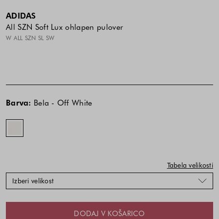
ADIDAS
All SZN Soft Lux ohlapen pulover
W ALL SZN SL SW
Cena
Cena
Bela
izdelka
izdelka
-
Barva:
Bela - Off White
je
je
Off
odvisna
odvisna
White
od
od
kombinacije
kombinacije
barve
barve
in
in
Tabela velikosti
velikosti
velikosti
Izberi velikost
DODAJ V KOŠARICO