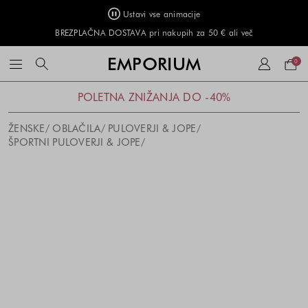
Ustavi vse animacije
BREZPLAČNA DOSTAVA pri nakupih za 50 € ali več
Naku
EMPORIUM
0
košar
POLETNA ZNIŽANJA DO -40%
ŽENSKE
OBLAČILA
PULOVERJI & JOPE
ŠPORTNI PULOVERJI & JOPE