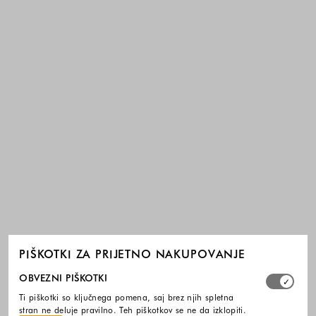
PIŠKOTKI ZA PRIJETNO NAKUPOVANJE
Izberite, katere skupine piškotkov dovolite. Obvezni piško
OBVEZNI PIŠKOTKI
Ti piškotki so ključnega pomena, saj brez njih spletna
stran ne deluje pravilno. Teh piškotkov se ne da izklopiti.