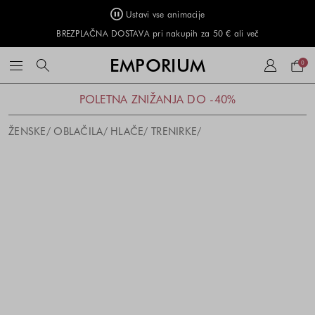
Ustavi vse animacije
BREZPLAČNA DOSTAVA pri nakupih za 50 € ali več
Naku
EMPORIUM
0
košar
POLETNA ZNIŽANJA DO -40%
ŽENSKE
OBLAČILA
HLAČE
TRENIRKE