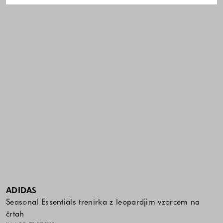
ADIDAS
Seasonal Essentials trenirka z leopardjim vzorcem na
črtah