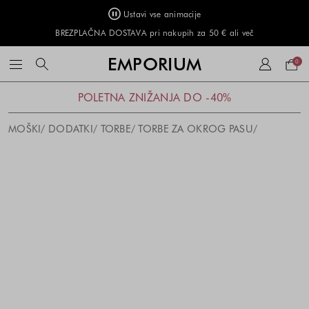
Ustavi vse animacije
BREZPLAČNA DOSTAVA pri nakupih za 50 € ali več
Naku
EMPORIUM
0
košar
POLETNA ZNIŽANJA DO -40%
MOŠKI
DODATKI
TORBE
TORBE ZA OKROG PASU