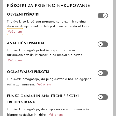
PIŠKOTKI ZA PRIJETNO NAKUPOVANJE
Izberite, katere skupine piškotkov dovolite. Obvezni piško
OBVEZNI PIŠKOTKI
Ti piškotki so ključnega pomena, saj brez njih spletna
stran ne deluje pravilno. Teh piškotkov se ne da izklopiti.
Več o tem
ANALITIČNI PIŠKOTKI
Ti piškotki omogočajo boljše prepoznavanje in
razumevanje vaših interesov in nakupovalnih navad.
Več o tem
OGLAŠEVALSKI PIŠKOTKI
Ti piškotki omogočajo, da je oglaševanje bolj prilagojeno
vašim zanimanjem.
Več o tem
FUNKCIONALNI IN ANALITIČNI PIŠKOTKI
TRETJIH STRANK
Ti piškotki omogočajo, da si spletna stran zapomni vaše
izbrane nastavitve in izbire.
Več o tem