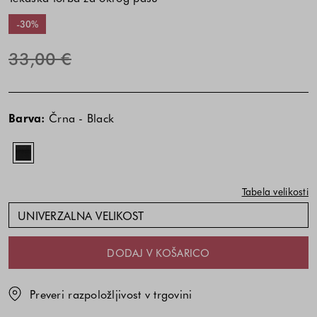
-30%
33,00 €
Cena
izdelka
Barva:
Črna - Black
je
odvisna
od
kombinacije
Tabela velikosti
barve
in
UNIVERZALNA VELIKOST
velikosti
DODAJ V KOŠARICO
Preveri razpoložljivost v trgovini