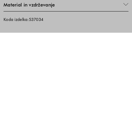
Material in vzdrževanje
Koda izdelka:537034
Noga strani - hitre povezave, kont
BREZPLAČNA DOSTAVA
ENOSTAVNA VRAČILA
PREVZEM V TRGOVINI
10% popust na prvi nakup ob prijavi na e-
novice