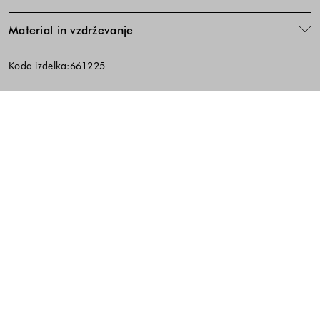
Material in vzdrževanje
Koda izdelka:661225
Noga strani - hitre povezave, kont
BREZPLAČNA DOSTAVA
ENOSTAVNA VRAČILA
PREVZEM V TRGOVINI
10% popust na prvi nakup ob prijavi na e-
novice