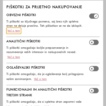
PIŠKOTKI ZA PRIJETNO NAKUPOVANJE
Izberite, katere skupine piškotkov dovolite. Obvezni piško
OBVEZNI PIŠKOTKI
Ti piškotki so ključnega pomena, saj brez njih spletna
stran ne deluje pravilno. Teh piškotkov se ne da izklopiti.
Več o tem
ANALITIČNI PIŠKOTKI
Ti piškotki omogočajo boljše prepoznavanje in
razumevanje vaših interesov in nakupovalnih navad.
Več o tem
OGLAŠEVALSKI PIŠKOTKI
Ti piškotki omogočajo, da je oglaševanje bolj prilagojeno
vašim zanimanjem.
Več o tem
FUNKCIONALNI IN ANALITIČNI PIŠKOTKI
TRETJIH STRANK
Ti piškotki omogočajo, da si spletna stran zapomni vaše