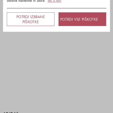
izbrane nastavitve in izbire.
Več o tem
POTRDI IZBRANE
POTRDI VSE PIŠKOTKE
PIŠKOTKE