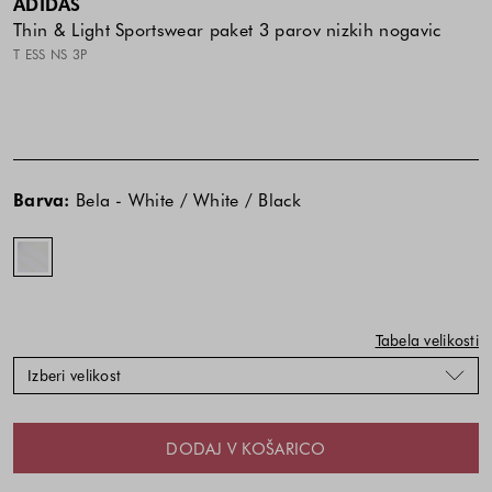
ADIDAS
Thin & Light Sportswear paket 3 parov nizkih nogavic
T ESS NS 3P
Cena
Cena
Bela
izdelka
izdelka
-
Barva:
Bela - White / White / Black
je
je
White
odvisna
odvisna
/
od
od
White
kombinacije
kombinacije
/
barve
barve
Black
in
in
Tabela velikosti
velikosti
velikosti
Izberi velikost
DODAJ V KOŠARICO