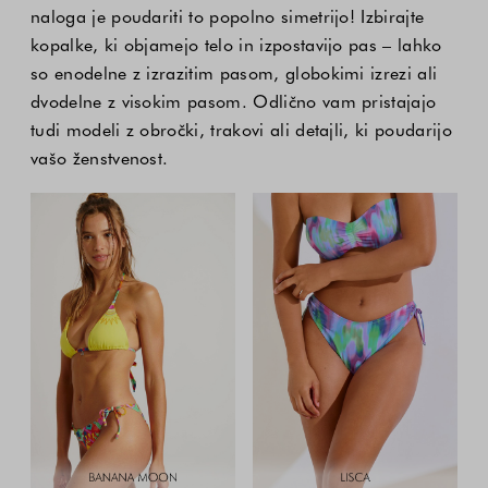
naloga je poudariti to popolno simetrijo! Izbirajte
kopalke, ki objamejo telo in izpostavijo pas – lahko
so enodelne z izrazitim pasom, globokimi izrezi ali
dvodelne z visokim pasom. Odlično vam pristajajo
tudi modeli z obročki, trakovi ali detajli, ki poudarijo
vašo ženstvenost.