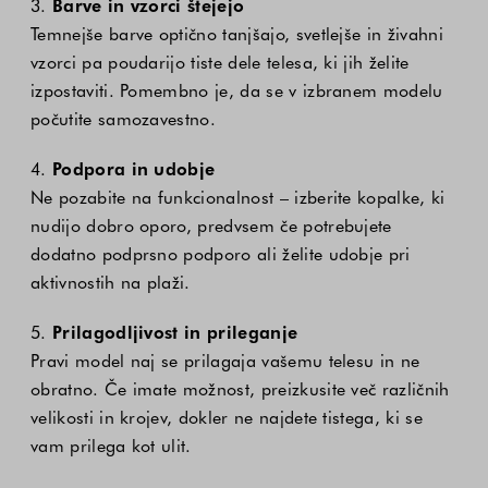
3.
Barve in vzorci štejejo
Temnejše barve optično tanjšajo, svetlejše in živahni
vzorci pa poudarijo tiste dele telesa, ki jih želite
izpostaviti. Pomembno je, da se v izbranem modelu
počutite samozavestno.
4.
Podpora in udobje
Ne pozabite na funkcionalnost – izberite kopalke, ki
nudijo dobro oporo, predvsem če potrebujete
dodatno podprsno podporo ali želite udobje pri
aktivnostih na plaži.
5.
Prilagodljivost in prileganje
Pravi model naj se prilagaja vašemu telesu in ne
obratno. Če imate možnost, preizkusite več različnih
velikosti in krojev, dokler ne najdete tistega, ki se
vam prilega kot ulit.