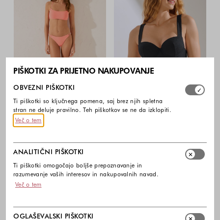
PIŠKOTKI ZA PRIJETNO NAKUPOVANJE
Izberite, katere skupine piškotkov dovolite. Obvezni piško
OBVEZNI PIŠKOTKI
Ti piškotki so ključnega pomena, saj brez njih spletna
stran ne deluje pravilno. Teh piškotkov se ne da izklopiti.
Več o tem
ANALITIČNI PIŠKOTKI
Ti piškotki omogočajo boljše prepoznavanje in
razumevanje vaših interesov in nakupovalnih navad.
Več o tem
OGLAŠEVALSKI PIŠKOTKI