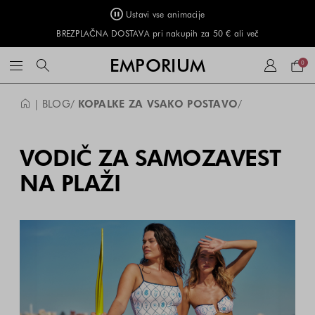
Ustavi vse animacije
BREZPLAČNA DOSTAVA pri nakupih za 50 € ali več
Naku
EMPORIUM
0
košar
| BLOG
KOPALKE ZA VSAKO POSTAVO
VODIČ ZA SAMOZAVEST
NA PLAŽI