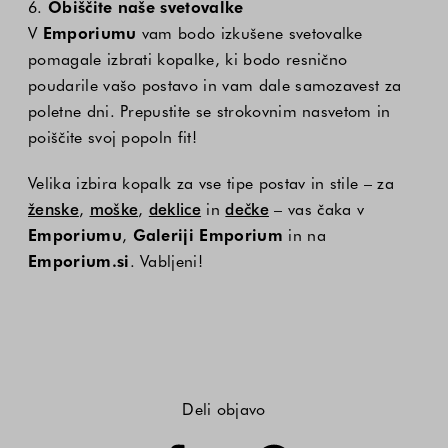
6.
Obiščite naše svetovalke
V
Emporiumu
vam bodo izkušene svetovalke
pomagale izbrati kopalke, ki bodo resnično
poudarile vašo postavo in vam dale samozavest za
poletne dni. Prepustite se strokovnim nasvetom in
poiščite svoj popoln fit!
Velika izbira kopalk za vse tipe postav in stile – za
ženske
,
moške
,
deklice
in
dečke
– vas čaka v
Emporiumu
,
Galeriji Emporium
in na
Emporium.si
. Vabljeni!
Deli objavo