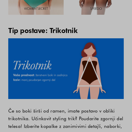
Tip postave: Trikotnik
Če so boki širši od ramen, imate postavo v obliki
trikotnika. Učinkovit styling trik? Poudarite zgornji del
telesa! Izberite kopalke z zanimivimi detajli, naborki,