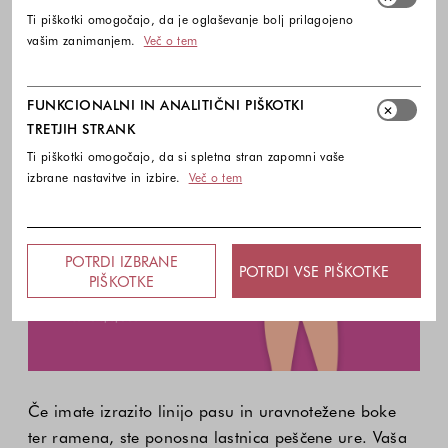
Ti piškotki omogočajo, da je oglaševanje bolj prilagojeno
vašim zanimanjem.
Več o tem
FUNKCIONALNI IN ANALITIČNI PIŠKOTKI
TRETJIH STRANK
Tip postave: Peščena ura
Ti piškotki omogočajo, da si spletna stran zapomni vaše
izbrane nastavitve in izbire.
Več o tem
POTRDI IZBRANE
POTRDI VSE PIŠKOTKE
PIŠKOTKE
Če imate izrazito linijo pasu in uravnotežene boke
ter ramena, ste ponosna lastnica peščene ure. Vaša