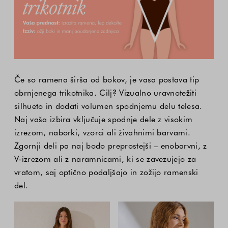
Če so ramena širša od bokov, je vasa postava tip
obrnjenega trikotnika. Cilj? Vizualno uravnotežiti
silhueto in dodati volumen spodnjemu delu telesa.
Naj vaša izbira vključuje spodnje dele z visokim
izrezom, naborki, vzorci ali živahnimi barvami.
Zgornji deli pa naj bodo preprostejši – enobarvni, z
V-izrezom ali z naramnicami, ki se zavezujejo za
vratom, saj optično podaljšajo in zožijo ramenski
del.