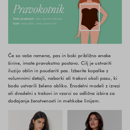
Če so vaša ramena, pas in boki približno enake
širine, imate pravokotno postavo. Cilj je ustvariti
iluzijo oblin in poudariti pas. Izberite kopalke z
volumnimi detajli, naborki ali trakovi okoli pasu, ki
bodo ustvarili želeno obliko. Enodelni modeli z izrezi
ali dvodelni s trakovi in vzorci so odlična izbira za
dodajanje ženstvenosti in mehkobe linijam.