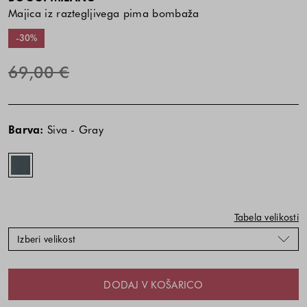
Majica iz raztegljivega pima bombaža
-30%
69,00 €
Cena
Cena
Siva
izdelka
izdelka
-
Barva:
Siva - Gray
je
je
Gray
odvisna
odvisna
od
od
kombinacije
kombinacije
barve
barve
in
in
Tabela velikosti
velikosti
velikosti
Izberi velikost
DODAJ V KOŠARICO