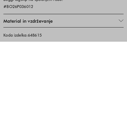
#BO26P036012
Material in vzdrževanje
Koda izdelka:648615
Noga strani - hitre povezave, kont
BREZPLAČNA DOSTAVA
ENOSTAVNA VRAČILA
PREVZEM V TRGOVINI
10% popust na prvi nakup ob prijavi na e-