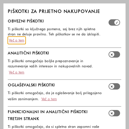
PIŠKOTKI ZA PRIJETNO NAKUPOVANJE
Izberite, katere skupine piškotkov dovolite. Obvezni piško
OBVEZNI PIŠKOTKI
Ti piškotki so ključnega pomena, saj brez njih spletna
stran ne deluje pravilno. Teh piškotkov se ne da izklopiti.
Več o tem
ANALITIČNI PIŠKOTKI
Ti piškotki omogočajo boljše prepoznavanje in
razumevanje vaših interesov in nakupovalnih navad.
Več o tem
OGLAŠEVALSKI PIŠKOTKI
Ti piškotki omogočajo, da je oglaševanje bolj prilagojeno
vašim zanimanjem.
Več o tem
FUNKCIONALNI IN ANALITIČNI PIŠKOTKI
TRETJIH STRANK
Ti piškotki omogočajo, da si spletna stran zapomni vaše