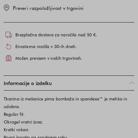
Preveri razpoložljivost v trgovini
Brezplačna dostava za naročila nad 50 €.
Enostavna vračila v 30-ih dneh.
Možen prevzem v naših trgovinah.
Informacije o izdelku
Tkanina iz mešanice pima bombaža in spandexa™ je mehka in
udobna.
Regular fit.
Okrogel vratni izrez.
Kratki rokavi.
Boggi logotip na spodnjem robu.