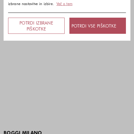
izbrane nastavitve in izbire.
Več o tem
POTRDI IZBRANE
POTRDI VSE PIŠKOTKE
PIŠKOTKE
BOGGI MILANO