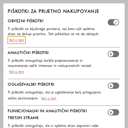
PIŠKOTKI ZA PRIJETNO NAKUPOVANJE
Izberite, katere skupine piškotkov dovolite. Obvezni piško
OBVEZNI PIŠKOTKI
Ti piškotki so ključnega pomena, saj brez njih spletna
stran ne deluje pravilno. Teh piškotkov se ne da izklopiti.
Več o tem
ANALITIČNI PIŠKOTKI
Ti piškotki omogočajo boljše prepoznavanje in
razumevanje vaših interesov in nakupovalnih navad.
Več o tem
OGLAŠEVALSKI PIŠKOTKI
Ti piškotki omogočajo, da je oglaševanje bolj prilagojeno
vašim zanimanjem.
Več o tem
FUNKCIONALNI IN ANALITIČNI PIŠKOTKI
TRETJIH STRANK
Ti piškotki omogočajo, da si spletna stran zapomni vaše