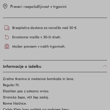
Preveri razpoložljivost v trgovini
Brezplačna dostava za naročila nad 50 €.
Enostavna vračila v 30-ih dneh.
Možen prevzem v naših trgovinah.
Informacije o izdelku
Zračna tkanina iz mešanice bombaža in lana.
Regular fit.
Elastičen pas z zatezno vrvico.
Stranska žepa, všit žep zadaj.
Ravne hlačnice.
Calvin Klein logo našitek na zadnjem žepu.