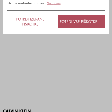
izbrane nastavitve in izbire.
Več o tem
POTRDI IZBRANE
POTRDI VSE PIŠKOTKE
PIŠKOTKE
CALVIN KLEIN