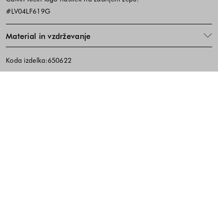
#LV04LF619G
Material in vzdrževanje
Koda izdelka:650622
Noga strani - hitre povezave, kont
BREZPLAČNA DOSTAVA
ENOSTAVNA VRAČILA
PREVZEM V TRGOVINI
10% popust na prvi nakup ob prijavi na e-