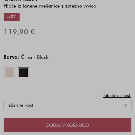
Hlače iz lanene mešanice z zatezno vrvico
-40%
119,90 €
Cena
Cena
Bež
Črna
izdelka
izdelka
-
-
Barva:
Črna - Black
je
je
Beige
Black
odvisna
odvisna
od
od
kombinacije
kombinacije
barve
barve
in
in
Tabela velikosti
velikosti
velikosti
Izberi velikost
DODAJ V KOŠARICO