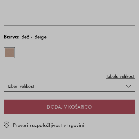
Cena
Cena
Bež
izdelka
izdelka
-
Barva:
Bež - Beige
je
je
Beige
odvisna
odvisna
od
od
kombinacije
kombinacije
barve
barve
in
in
Tabela velikosti
velikosti
velikosti
Izberi velikost
DODAJ V KOŠARICO
Preveri razpoložljivost v trgovini