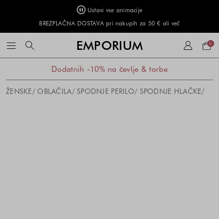
Ustavi vse animacije
BREZPLAČNA DOSTAVA pri nakupih za 50 € ali več
Naku
EMPORIUM
0
košar
Dodatnih -10% na čevlje & torbe
ŽENSKE
OBLAČILA
SPODNJE PERILO
SPODNJE HLAČKE