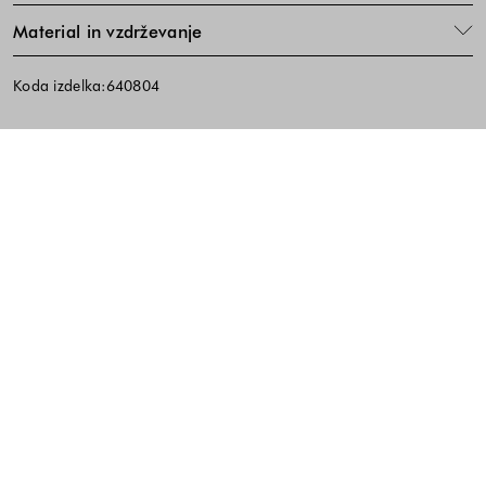
Material in vzdrževanje
Koda izdelka:640804
Noga strani - hitre povezave, kont
BREZPLAČNA DOSTAVA
ENOSTAVNA VRAČILA
PREVZEM V TRGOVINI
10% popust na prvi nakup ob prijavi na e-
novice