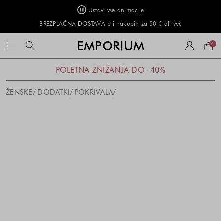
Ustavi vse animacije
BREZPLAČNA DOSTAVA pri nakupih za 50 € ali več
Naku
EMPORIUM
0
košar
POLETNA ZNIŽANJA DO -40%
ŽENSKE
DODATKI
POKRIVALA