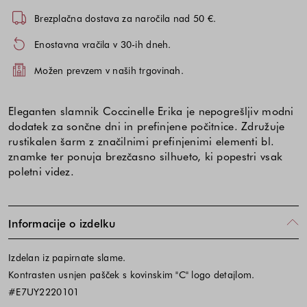
Brezplačna dostava za naročila nad 50 €.
Enostavna vračila v 30-ih dneh.
Možen prevzem v naših trgovinah.
Eleganten slamnik Coccinelle Erika je nepogrešljiv modni
dodatek za sončne dni in prefinjene počitnice. Združuje
rustikalen šarm z značilnimi prefinjenimi elementi bl.
znamke ter ponuja brezčasno silhueto, ki popestri vsak
poletni videz.
Informacije o izdelku
Izdelan iz papirnate slame.
Kontrasten usnjen pašček s kovinskim "C" logo detajlom.
#E7UY2220101