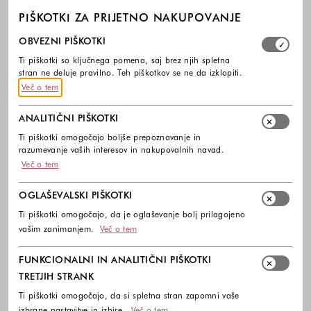
PIŠKOTKI ZA PRIJETNO NAKUPOVANJE
Izberite, katere skupine piškotkov dovolite. Obvezni piško
OBVEZNI PIŠKOTKI
Ti piškotki so ključnega pomena, saj brez njih spletna
stran ne deluje pravilno. Teh piškotkov se ne da izklopiti.
Več o tem
ANALITIČNI PIŠKOTKI
Ti piškotki omogočajo boljše prepoznavanje in
razumevanje vaših interesov in nakupovalnih navad.
Več o tem
OGLAŠEVALSKI PIŠKOTKI
Ti piškotki omogočajo, da je oglaševanje bolj prilagojeno
vašim zanimanjem.
Več o tem
FUNKCIONALNI IN ANALITIČNI PIŠKOTKI
TRETJIH STRANK
Ti piškotki omogočajo, da si spletna stran zapomni vaše
izbrane nastavitve in izbire.
Več o tem