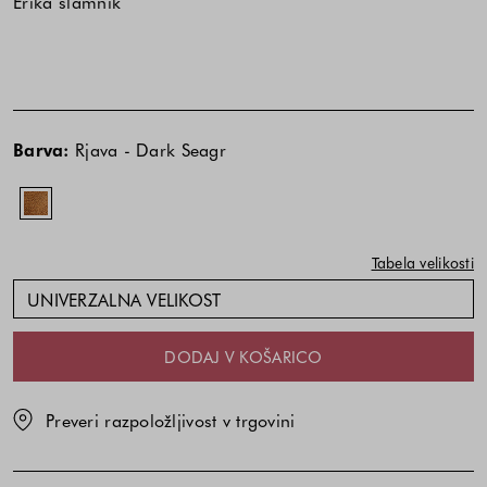
Erika slamnik
Cena
izdelka
Barva:
Rjava - Dark Seagr
je
odvisna
od
kombinacije
Tabela velikosti
barve
in
UNIVERZALNA VELIKOST
velikosti
DODAJ V KOŠARICO
Preveri razpoložljivost v trgovini