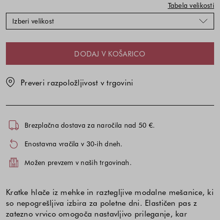
in
in
Tabela velikosti
velikosti
velikosti
Izberi velikost
DODAJ V KOŠARICO
Preveri razpoložljivost v trgovini
Brezplačna dostava za naročila nad 50 €.
Enostavna vračila v 30-ih dneh.
Možen prevzem v naših trgovinah.
Kratke hlače iz mehke in raztegljive modalne mešanice, ki
so nepogrešljiva izbira za poletne dni. Elastičen pas z
zatezno vrvico omogoča nastavljivo prileganje, kar