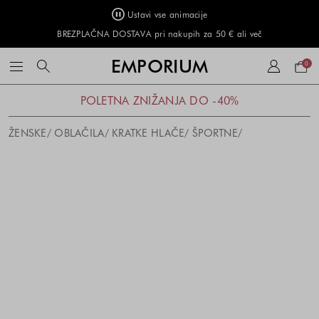
Ustavi vse animacije
BREZPLAČNA DOSTAVA pri nakupih za 50 € ali več
Naku
EMPORIUM
0
košar
POLETNA ZNIŽANJA DO -40%
ŽENSKE
OBLAČILA
KRATKE HLAČE
ŠPORTNE