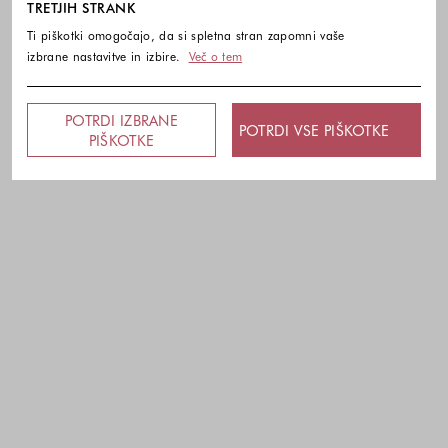
TRETJIH STRANK
Ti piškotki omogočajo, da si spletna stran zapomni vaše
izbrane nastavitve in izbire.
Več o tem
POTRDI IZBRANE
POTRDI VSE PIŠKOTKE
PIŠKOTKE