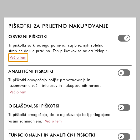
PIŠKOTKI ZA PRIJETNO NAKUPOVANJE
Izberite, katere skupine piškotkov dovolite. Obvezni piško
OBVEZNI PIŠKOTKI
Ti piškotki so ključnega pomena, saj brez njih spletna
stran ne deluje pravilno. Teh piškotkov se ne da izklopiti.
Več o tem
ANALITIČNI PIŠKOTKI
Ti piškotki omogočajo boljše prepoznavanje in
razumevanje vaših interesov in nakupovalnih navad.
Več o tem
OGLAŠEVALSKI PIŠKOTKI
Ti piškotki omogočajo, da je oglaševanje bolj prilagojeno
vašim zanimanjem.
Več o tem
FUNKCIONALNI IN ANALITIČNI PIŠKOTKI