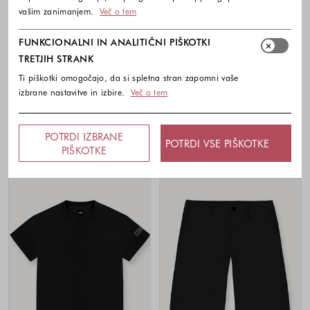
vašim zanimanjem.
Več o tem
-30%
-30%
FUNKCIONALNI IN ANALITIČNI PIŠKOTKI
COLMAR
COLMAR
TRETJIH STRANK
Vzorčaste kopalke
Vzorčaste kopalke
Ti piškotki omogočajo, da si spletna stran zapomni vaše
84,99 €
59,49 €
84,99 €
59,49 €
izbrane nastavitve in izbire.
Več o tem
Barve na voljo
Barve na voljo
POTRDI IZBRANE
POTRDI VSE PIŠKOTKE
PIŠKOTKE