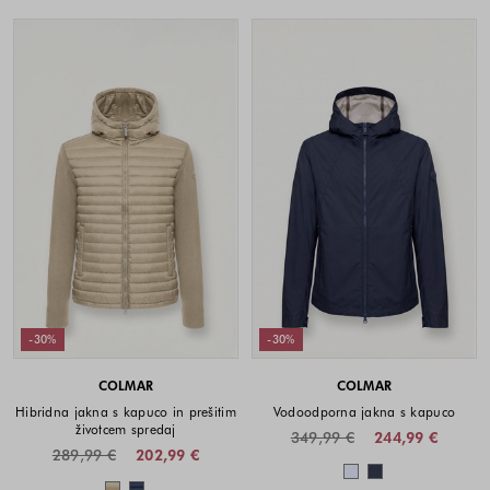
-30%
-30%
COLMAR
COLMAR
Hibridna jakna s kapuco in prešitim
Vodoodporna jakna s kapuco
životcem spredaj
349,99 €
244,99 €
289,99 €
202,99 €
Barve na voljo
Barve na voljo