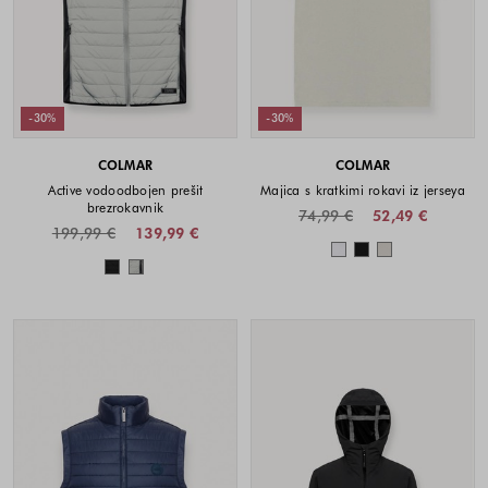
-30%
-30%
COLMAR
COLMAR
Active vodoodbojen prešit
Majica s kratkimi rokavi iz jerseya
brezrokavnik
74,99 €
52,49 €
199,99 €
139,99 €
Barve na voljo
Barve na voljo