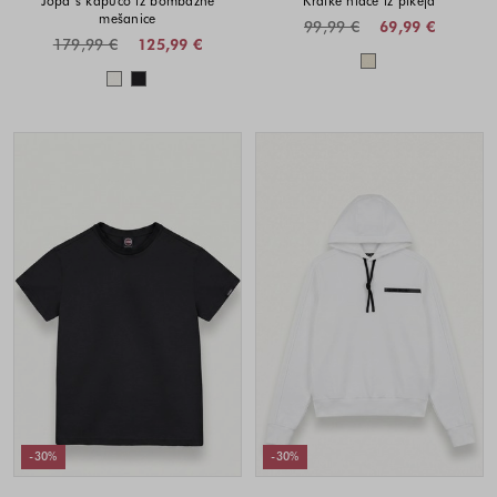
mešanice
99,99 €
69,99 €
179,99 €
125,99 €
Barve na voljo
Barve na voljo
-30%
-30%