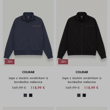
-30%
-30%
COLMAR
COLMAR
Jopa z visokim ovratnikom iz
Jopa z visokim ovratnikom iz
bombažne mešanice
bombažne mešanice
169,99 €
118,99 €
169,99 €
118,99 €
Barve na voljo
Barve na voljo