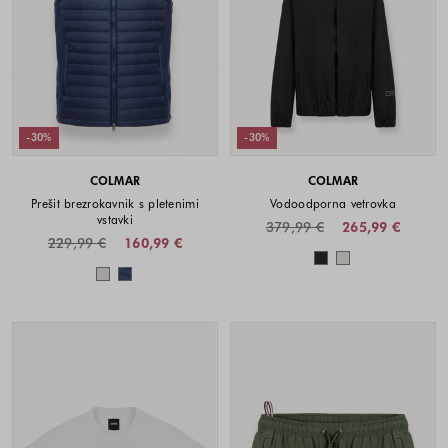
-30%
-30%
COLMAR
COLMAR
Prešit brezrokavnik s pletenimi
Vodoodporna vetrovka
vstavki
379,99 €
265,99 €
229,99 €
160,99 €
Barve na voljo
Barve na voljo