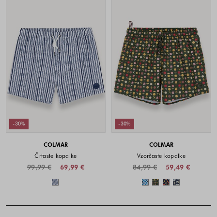
-30%
-30%
COLMAR
COLMAR
Črtaste kopalke
Vzorčaste kopalke
99,99 €
69,99 €
84,99 €
59,49 €
Barve na voljo
Barve na voljo