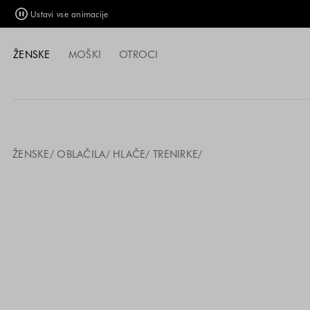
Ustavi vse animacije
ŽENSKE
MOŠKI
OTROCI
ŽENSKE
OBLAČILA
HLAČE
TRENIRKE