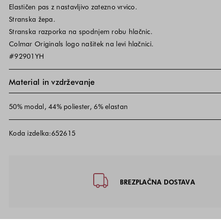
Elastičen pas z nastavljivo zatezno vrvico.
Stranska žepa.
Stranska razporka na spodnjem robu hlačnic.
Colmar Originals logo našitek na levi hlačnici.
#92901YH
Material in vzdrževanje
50% modal, 44% poliester, 6% elastan
Koda izdelka:652615
Noga strani - hitre povezave, kon
BREZPLAČNA DOSTAVA