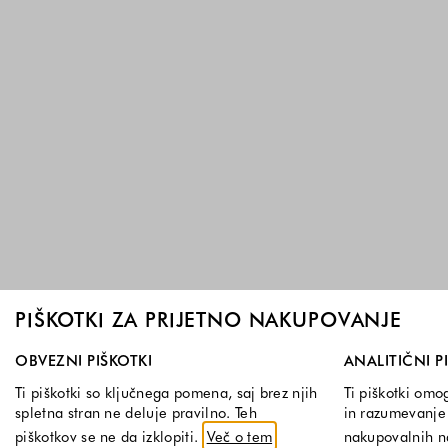
PIŠKOTKI ZA PRIJETNO NAKUPOVANJE
Izberite, katere skupine piškotkov dovolite. Obvezni piškotk
OBVEZNI PIŠKOTKI
ANALITIČNI P
Ti piškotki so ključnega pomena, saj brez njih
Ti piškotki omo
spletna stran ne deluje pravilno. Teh
in razumevanje 
piškotkov se ne da izklopiti.
Več o tem
nakupovalnih 