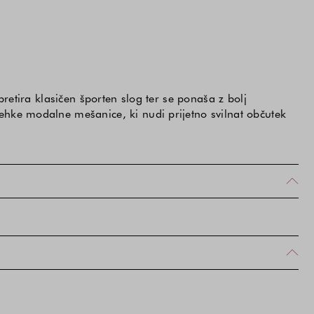
pretira klasičen športen slog ter se ponaša z bolj
ehke modalne mešanice, ki nudi prijetno svilnat občutek