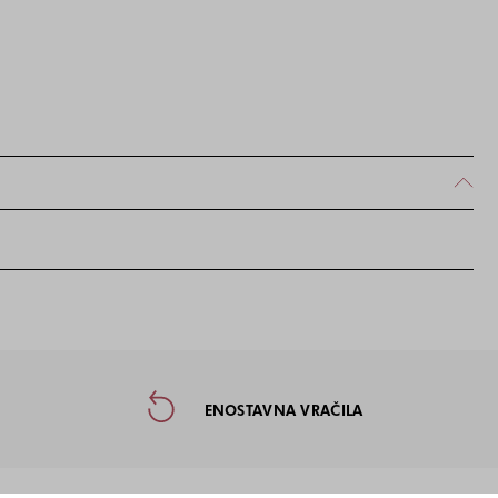
taktne informacije in socialna omre
ENOSTAVNA VRAČILA