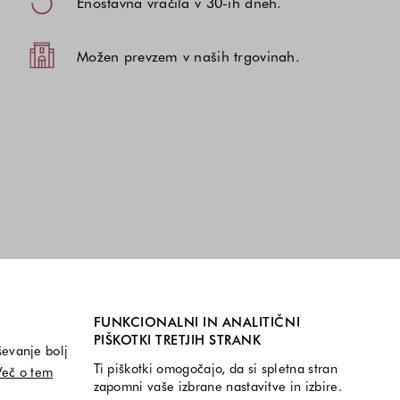
Enostavna vračila v 30-ih dneh.
Možen prevzem v naših trgovinah.
FUNKCIONALNI IN ANALITIČNI
PIŠKOTKI TRETJIH STRANK
ševanje bolj
Ti piškotki omogočajo, da si spletna stran
Več o tem
zapomni vaše izbrane nastavitve in izbire.