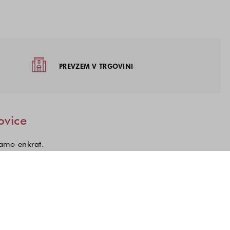
žja
PREVZEM V TRGOVINI
ovice
samo enkrat.
kcij, o katerih želite prejemati novice.
a