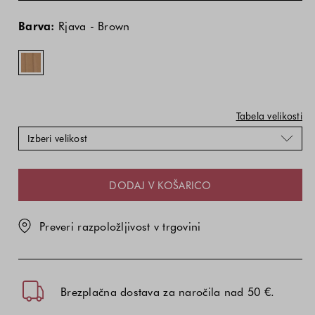
Cena
Cena
Rjava
izdelka
izdelka
-
Barva:
Rjava - Brown
je
je
Brown
odvisna
odvisna
od
od
kombinacije
kombinacije
barve
barve
in
in
Tabela velikosti
velikosti
velikosti
Izberi velikost
DODAJ V KOŠARICO
Preveri razpoložljivost v trgovini
Brezplačna dostava za naročila nad 50 €.