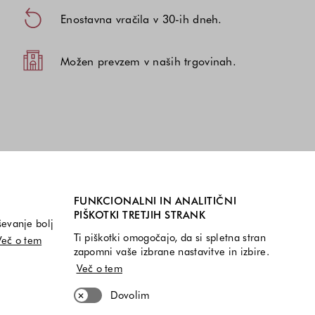
Enostavna vračila v 30-ih dneh.
Možen prevzem v naših trgovinah.
FUNKCIONALNI IN ANALITIČNI
PIŠKOTKI TRETJIH STRANK
ševanje bolj
Ti piškotki omogočajo, da si spletna stran
Več o tem
zapomni vaše izbrane nastavitve in izbire.
Več o tem
Dovolim