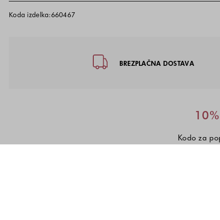
Koda izdelka:660467
Noga strani - hitre povezave, kon
BREZPLAČNA DOSTAVA
10% 
Kodo za pop