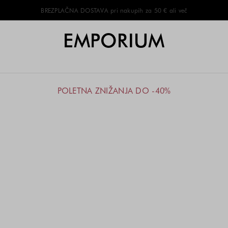
BREZPLAČNA DOSTAVA pri nakupih za 50 € ali več
EMPORIUM
POLETNA ZNIŽANJA DO -40%