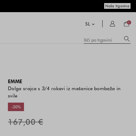
Naša trgovina
Nakup
košari
SL
0
Me
Išči
po
pr
trgovi
vs
me
in
zg
is
EMME
Dolga srajca s 3/4 rokavi iz mešanice bombaža in
svile
-30%
167,00 €