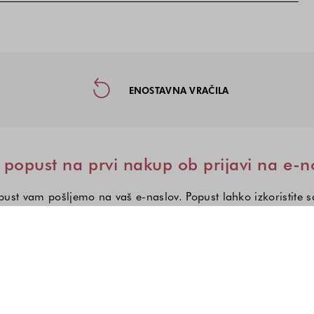
taktne informacije in socialna omre
ENOSTAVNA VRAČILA
popust na prvi nakup ob prijavi na e-n
ust vam pošljemo na vaš e-naslov. Popust lahko izkoristite 
Zanima me:
Izberite eno ali več modnih kole
Ženska moda
Moška moda
Otroška mod