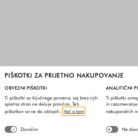
PIŠKOTKI ZA PRIJETNO NAKUPOVANJE
Izberite, katere skupine piškotkov dovolite. Obvezni piškotk
OBVEZNI PIŠKOTKI
ANALITIČNI P
Ti piškotki so ključnega pomena, saj brez njih
Ti piškotki omo
spletna stran ne deluje pravilno. Teh
in razumevanje 
piškotkov se ne da izklopiti.
Več o tem
nakupovalnih 
Dovolim
Ne dov