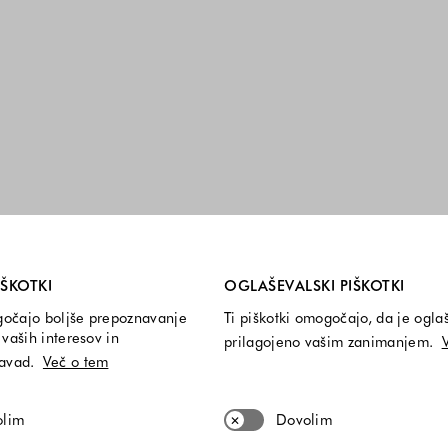
i so vedno vključeni.
IŠKOTKI
OGLAŠEVALSKI PIŠKOTKI
gočajo boljše prepoznavanje
Ti piškotki omogočajo, da je ogla
vaših interesov in
prilagojeno vašim zanimanjem.
navad.
Več o tem
olim
Dovolim