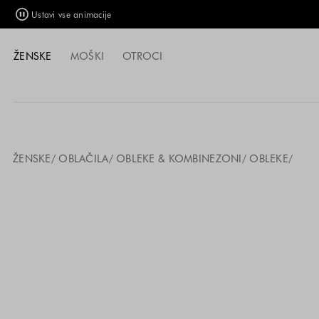
Ustavi vse animacije
ŽENSKE
MOŠKI
OTROCI
ŽENSKE
OBLAČILA
OBLEKE & KOMBINEZONI
OBLEKE