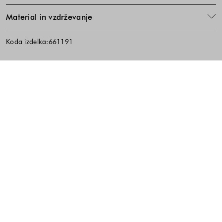
Material in vzdrževanje
Koda izdelka:661191
Noga strani - hitre povezave, kont
BREZPLAČNA DOSTAVA
ENOSTAVNA VRAČILA
PREVZEM V TRGOVINI
10% popust na prvi nakup ob prijavi na e-
novice