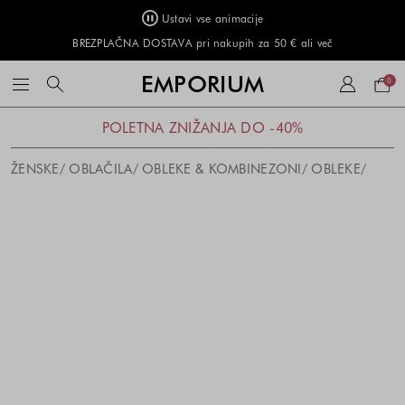
Ustavi vse animacije
BREZPLAČNA DOSTAVA pri nakupih za 50 € ali več
Naku
EMPORIUM
0
košar
POLETNA ZNIŽANJA DO -40%
ŽENSKE
OBLAČILA
OBLEKE & KOMBINEZONI
OBLEKE