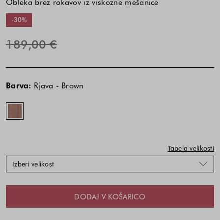
Obleka brez rokavov iz viskozne mešanice
-30%
189,00 €
Cena
Cena
Rjava
izdelka
izdelka
-
Barva:
Rjava - Brown
je
je
Brown
odvisna
odvisna
od
od
kombinacije
kombinacije
barve
barve
in
in
Tabela velikosti
velikosti
velikosti
Izberi velikost
DODAJ V KOŠARICO