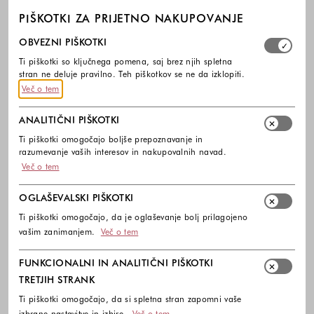
PIŠKOTKI ZA PRIJETNO NAKUPOVANJE
Izberite, katere skupine piškotkov dovolite. Obvezni piško
OBVEZNI PIŠKOTKI
Ti piškotki so ključnega pomena, saj brez njih spletna
stran ne deluje pravilno. Teh piškotkov se ne da izklopiti.
Več o tem
ANALITIČNI PIŠKOTKI
Ti piškotki omogočajo boljše prepoznavanje in
razumevanje vaših interesov in nakupovalnih navad.
Več o tem
OGLAŠEVALSKI PIŠKOTKI
Ti piškotki omogočajo, da je oglaševanje bolj prilagojeno
vašim zanimanjem.
Več o tem
FUNKCIONALNI IN ANALITIČNI PIŠKOTKI
TRETJIH STRANK
Ti piškotki omogočajo, da si spletna stran zapomni vaše
izbrane nastavitve in izbire.
Več o tem