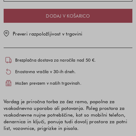
VELIKOST|
|
|UNIVERZALNA
DODAJ V KOŠARICO
VELIKOST
Preveri razpoložljivost v trgovini
Brezplačna dostava za naročila nad 50 €.
Enostavna vračila v 30-ih dneh.
Možen prevzem v naših trgovinah.
Vardag je priročna torba za čez ramo, popolna za
vsakodnevno uporabo ali potovanja. Poleg prostora za
vsakodnevne nujne potrebščine, kot so mobilni telefon,
denarnica in ključi, ponuja tudi dovolj prostora za potni
list, vozovnice, prigrizke in pisala.