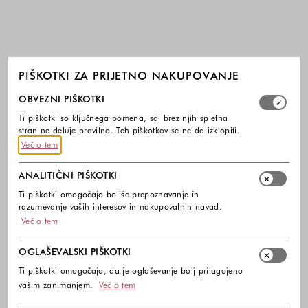
PIŠKOTKI ZA PRIJETNO NAKUPOVANJE
Izberite, katere skupine piškotkov dovolite. Obvezni piško
OBVEZNI PIŠKOTKI
Ti piškotki so ključnega pomena, saj brez njih spletna
stran ne deluje pravilno. Teh piškotkov se ne da izklopiti.
Več o tem
ANALITIČNI PIŠKOTKI
Ti piškotki omogočajo boljše prepoznavanje in
razumevanje vaših interesov in nakupovalnih navad.
Več o tem
OGLAŠEVALSKI PIŠKOTKI
Ti piškotki omogočajo, da je oglaševanje bolj prilagojeno
vašim zanimanjem.
Več o tem