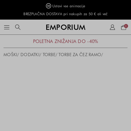
Ustavi vse animacije
BREZPLAČNA DOSTAVA pri nakupih za 50 € ali več
Naku
EMPORIUM
0
košar
POLETNA ZNIŽANJA DO -40%
MOŠKI
DODATKI
TORBE
TORBE ZA ČEZ RAMO