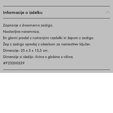
Informacije o izdelku
Zapiranje z dvosmerno zadrgo.
Nastavljiva naramnica.
En glavni predal z notranjimi razdelki in žepom z zadrgo.
Žep z zadrgo spredaj z obeskom za namestitev ključev.
Dimenzije: 25 x 3 x 15,5 cm.
Dimenzije si sledijo: širina x globina x višina.
#F23200339
Material in vzdrževanje
Koda izdelka:649274
Noga strani - hitre povezave, kont