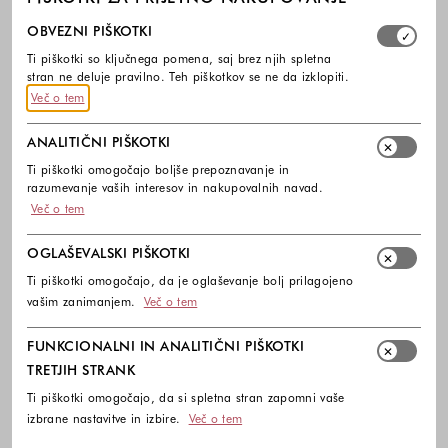
Izberite, katere skupine piškotkov dovolite. Obvezni piško
OBVEZNI PIŠKOTKI
Ti piškotki so ključnega pomena, saj brez njih spletna
stran ne deluje pravilno. Teh piškotkov se ne da izklopiti.
Več o tem
ANALITIČNI PIŠKOTKI
Ti piškotki omogočajo boljše prepoznavanje in
razumevanje vaših interesov in nakupovalnih navad.
Več o tem
OGLAŠEVALSKI PIŠKOTKI
Ti piškotki omogočajo, da je oglaševanje bolj prilagojeno
vašim zanimanjem.
Več o tem
FUNKCIONALNI IN ANALITIČNI PIŠKOTKI
TRETJIH STRANK
Ti piškotki omogočajo, da si spletna stran zapomni vaše
izbrane nastavitve in izbire.
Več o tem