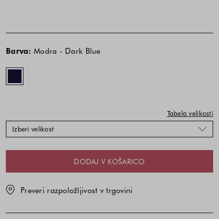
Cena
Cena
Modra
izdelka
izdelka
-
Barva:
Modra - Dark Blue
je
je
Dark
odvisna
odvisna
Blue
od
od
kombinacije
kombinacije
barve
barve
in
in
Tabela velikosti
velikosti
velikosti
Izberi velikost
DODAJ V KOŠARICO
Preveri razpoložljivost v trgovini