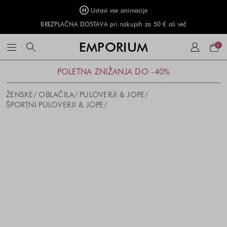
Ustavi vse animacije
BREZPLAČNA DOSTAVA pri nakupih za 50 € ali več
Naku
EMPORIUM
0
košar
POLETNA ZNIŽANJA DO -40%
ŽENSKE
OBLAČILA
PULOVERJI & JOPE
ŠPORTNI PULOVERJI & JOPE