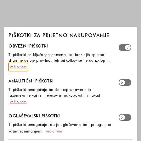
PIŠKOTKI ZA PRIJETNO NAKUPOVANJE
Izberite, katere skupine piškotkov dovolite. Obvezni piško
OBVEZNI PIŠKOTKI
Ti piškotki so ključnega pomena, saj brez njih spletna
stran ne deluje pravilno. Teh piškotkov se ne da izklopiti.
Več o tem
ANALITIČNI PIŠKOTKI
Ti piškotki omogočajo boljše prepoznavanje in
razumevanje vaših interesov in nakupovalnih navad.
Več o tem
OGLAŠEVALSKI PIŠKOTKI
Ti piškotki omogočajo, da je oglaševanje bolj prilagojeno
vašim zanimanjem.
Več o tem