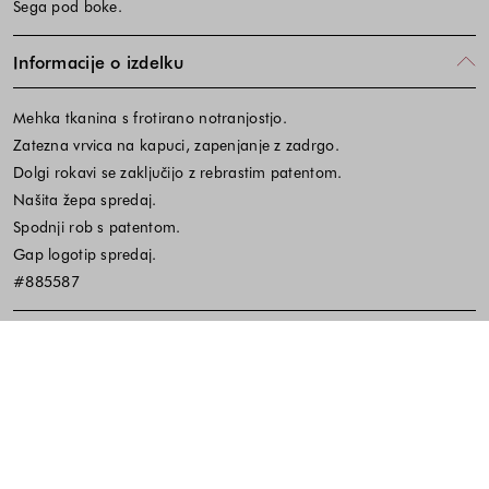
Sega pod boke.
Informacije o izdelku
Mehka tkanina s frotirano notranjostjo.
Zatezna vrvica na kapuci, zapenjanje z zadrgo.
Dolgi rokavi se zaključijo z rebrastim patentom.
Našita žepa spredaj.
Spodnji rob s patentom.
Gap logotip spredaj.
#885587
Material in vzdrževanje
Koda izdelka:645958
Noga strani - hitre povezave, kont