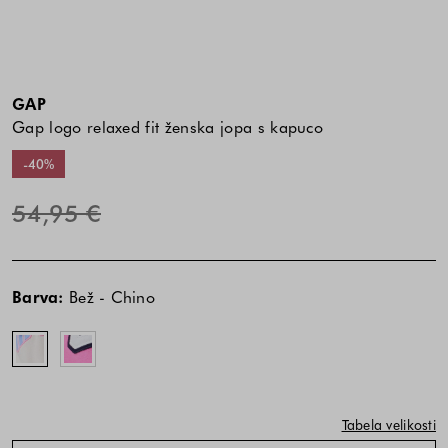
GAP
Gap logo relaxed fit ženska jopa s kapuco
-40%
54,95 €
Cena
Cena
Bež
Roza
izdelka
izdelka
-
-
Barva:
Bež - Chino
je
je
Chino
Phoebe
odvisna
odvisna
Pink
od
od
kombinacije
kombinacije
barve
barve
in
in
Tabela velikosti
velikosti
velikosti