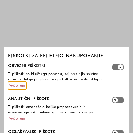
PIŠKOTKI ZA PRIJETNO NAKUPOVANJE
Izberite, katere skupine piškotkov dovolite. Obvezni piško
OBVEZNI PIŠKOTKI
Ti piškotki so ključnega pomena, saj brez njih spletna
stran ne deluje pravilno. Teh piškotkov se ne da izklopiti.
Več o tem
ANALITIČNI PIŠKOTKI
Ti piškotki omogočajo boljše prepoznavanje in
razumevanje vaših interesov in nakupovalnih navad.
Več o tem
OGLAŠEVALSKI PIŠKOTKI