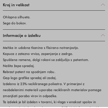
Kroj in velikost
Ohlapna silhueta.
Sega do bokov.
Informacije o izdelku
Mehka in udobna tkanina s flisirano notranjostjo.
Kapuca z zatezno vrvico, zapenjanje z zadrgo.
Spuščena ramena, dolgi rokavi se zaključijo s patentom.
Našita žepa spredaj.
Rebrast patent na spodnjem robu.
Gap logo grafika spredaj ali zadaj.
Izdelano iz 23% recikliranega poliestra. V primerjavi z
neobdelanimi materiali uporaba recikliranih materialov pomaga
zmanjšati porabo virov in odpadke.
Ta izdelek je bil izdelan v tovarni, ki vlaga v enakost spolov in
opolnomočenje žensk prek programa RISE. Več informacij najdete