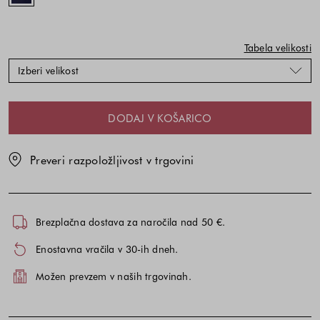
od
od
kombinacije
kombinacije
barve
barve
in
in
Tabela velikosti
velikosti
velikosti
Izberi velikost
DODAJ V KOŠARICO
Preveri razpoložljivost v trgovini
Brezplačna dostava za naročila nad 50 €.
Enostavna vračila v 30-ih dneh.
Možen prevzem v naših trgovinah.