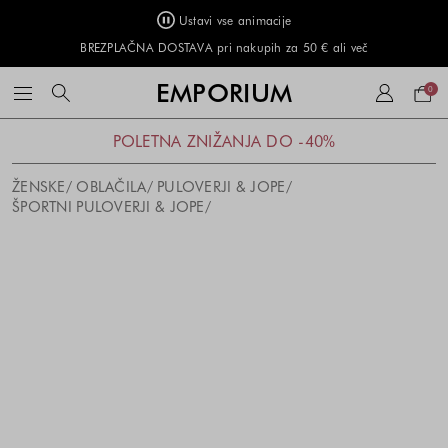
Ustavi vse animacije
BREZPLAČNA DOSTAVA pri nakupih za 50 € ali več
Naku
EMPORIUM
0
košar
POLETNA ZNIŽANJA DO -40%
ŽENSKE
OBLAČILA
PULOVERJI & JOPE
ŠPORTNI PULOVERJI & JOPE