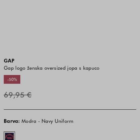
GAP
Gap logo ženska oversized jopa s kapuco
-50%
69,95 €
Cena
Cena
Modra
izdelka
izdelka
-
Barva:
Modra - Navy Uniform
je
je
Navy
odvisna
odvisna
Uniform