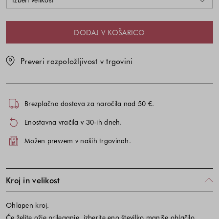
DODAJ V KOŠARICO
Preveri razpoložljivost v trgovini
Brezplačna dostava za naročila nad 50 €.
Enostavna vračila v 30-ih dneh.
Možen prevzem v naših trgovinah.
Kroj in velikost
Ohlapen kroj.
Če želite ožje prileganje, izberite eno številko manjše oblačilo.