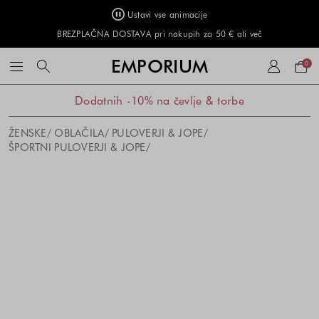
Ustavi vse animacije
BREZPLAČNA DOSTAVA pri nakupih za 50 € ali več
Naku
EMPORIUM
0
košar
Dodatnih -10% na čevlje & torbe
ŽENSKE
OBLAČILA
PULOVERJI & JOPE
ŠPORTNI PULOVERJI & JOPE