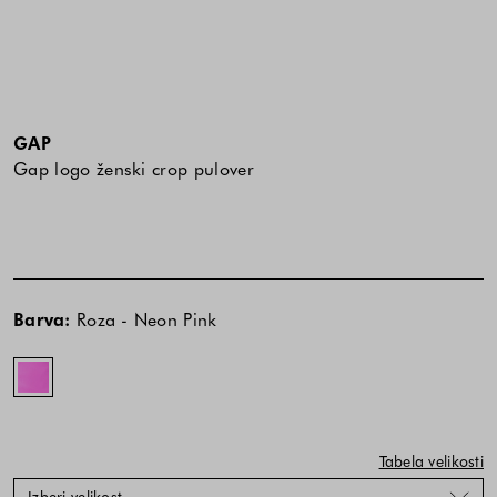
GAP
Gap logo ženski crop pulover
Cena
Cena
Roza
izdelka
izdelka
-
Barva:
Roza - Neon Pink
je
je
Neon
odvisna
odvisna
Pink
od
od
kombinacije
kombinacije
barve
barve
in
in
Tabela velikosti
velikosti
velikosti
Izberi velikost