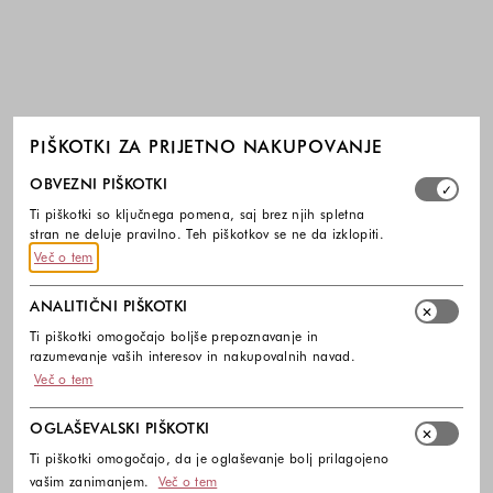
PIŠKOTKI ZA PRIJETNO NAKUPOVANJE
Izberite, katere skupine piškotkov dovolite. Obvezni piško
OBVEZNI PIŠKOTKI
Ti piškotki so ključnega pomena, saj brez njih spletna
stran ne deluje pravilno. Teh piškotkov se ne da izklopiti.
Več o tem
ANALITIČNI PIŠKOTKI
Ti piškotki omogočajo boljše prepoznavanje in
razumevanje vaših interesov in nakupovalnih navad.
Več o tem
OGLAŠEVALSKI PIŠKOTKI
Ti piškotki omogočajo, da je oglaševanje bolj prilagojeno
vašim zanimanjem.
Več o tem