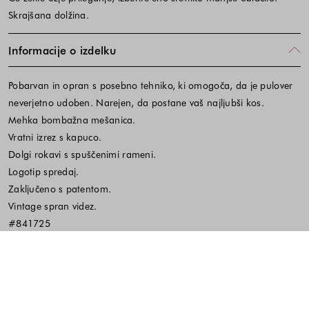
Skrajšana dolžina.
Informacije o izdelku
Pobarvan in opran s posebno tehniko, ki omogoča, da je pulover
neverjetno udoben. Narejen, da postane vaš najljubši kos.
Mehka bombažna mešanica.
Vratni izrez s kapuco.
Dolgi rokavi s spuščenimi rameni.
Logotip spredaj.
Zaključeno s patentom.
Vintage spran videz.
#841725
Material in vzdrževanje
Koda izdelka:579684