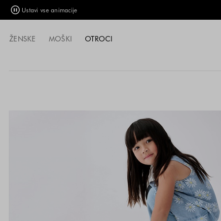
Ustavi vse animacije
ŽENSKE
MOŠKI
OTROCI
Blagovna
EU
Mednarodna
Barva
Znižano
Cena
Odstrani
Vrednost
S
Vrednost
GAP-
Vrednost
M-
Vrednost
46
Vrednost
Bež
Vrednost
Siva
Vrednost
Bela
Vrednost
Črna
Vrednost
50-
Vrednost
86-
Vrednost
Rjava
Vrednost
Roza
Vrednost
Rdeča
Vrednost
Srebrna
Vrednost
Zelena
Vrednost
1
Vrednost
Modra
Vrednost
104-
Vrednost
128-
Vrednost
Oranžna
Vrednost
Rumena
Vrednost
Škrlatna
Vrednost
M
Vrednost
Večbarvna
Vrednost
L-
Vrednost
UNIVERZALNA
Vrednost
L
Vrednost
110
Vrednost
XL
Vrednost
74-
Vrednost
92-
Vrednost
50-
Vrednost
116-
Vrednost
152-
Vrednost
0
Vrednost
74-
Vrednost
XXL
Vrednost
XS
Seznam
Cena
Cena
Cena
Cena
Cena
Cena
Cena
Cena
Cena
Cena
Cena
Cena
Cena
Cena
Cena
Cena
Cena
Cena
Cena
Cena
Cena
Cena
Cena
Cena
-
lastnosti
(235)
lastnosti
(3089)
lastnosti
L
lastnosti
EU
lastnosti
(81)
lastnosti
(63)
lastnosti
(83)
lastnosti
(44)
lastnosti
74
lastnosti
92
lastnosti
(18)
lastnosti
(121)
lastnosti
(37)
lastnosti
(1)
lastnosti
(43)
lastnosti
(2580)
lastnosti
(268)
lastnosti
116
lastnosti
152
lastnosti
(1)
lastnosti
(10)
lastnosti
(29)
lastnosti
(253)
lastnosti
(50)
lastnosti
XL
lastnosti
VELIKOST
lastnosti
(239)
lastnosti
EU
lastnosti
(226)
lastnosti
86
lastnosti
104
lastnosti
64
lastnosti
128
lastnosti
164
lastnosti
(509)
lastnosti
86
lastnosti
(148)
lastnosti
(231)
znamka
velikost
velikost
izdelkov
izdelka
izdelka
izdelka
izdelka
izdelka
izdelka
izdelka
izdelka
izdelka
izdelka
izdelka
izdelka
izdelka
izdelka
izdelka
izdelka
izdelka
izdelka
izdelka
izdelka
izdelka
izdelka
izdelka
izdelka
(facet)
(facet)
(facet)
(2)
(facet)
(1)
(facet)
(facet)
(facet)
(facet)
(facet)
(CM)
(facet)
(CM)
(facet)
(facet)
(facet)
(facet)
(facet)
(facet)
(facet)
(facet)
(CM)
(facet)
(CM)
(facet)
(facet)
(facet)
(facet)
(facet)
(facet)
(2)
(facet)
(104)
(facet)
(facet)
(2)
(facet)
(facet)
(CM)
(facet)
(CM)
(facet)
(CM)
(facet)
(CM)
(facet)
(CM)
(facet)
(facet)
EU
(facet)
(facet)
je
je
je
je
je
je
je
je
je
je
je
je
je
je
je
je
je
je
je
je
je
je
je
je
(144)
(254)
(212)
(43)
(390)
(495)
(64)
(30)
(17)
(3)
odvisna
odvisna
odvisna
odvisna
odvisna
odvisna
odvisna
odvisna
odvisna
odvisna
odvisna
odvisna
odvisna
odvisna
odvisna
odvisna
odvisna
odvisna
odvisna
odvisna
odvisna
odvisna
odvisna
odvisna
od
od
od
od
od
od
od
od
od
od
od
od
od
od
od
od
od
od
od
od
od
od
od
od
kombinacije
kombinacije
kombinacije
kombinacije
kombinacije
kombinacije
kombinacije
kombinacije
kombinacije
kombinacije
kombinacije
kombinacije
kombinacije
kombinacije
kombinacije
kombinacije
kombinacije
kombinacije
kombinacije
kombinacije
kombinacije
kombinacije
kombinacije
kombinacije
barve
barve
barve
barve
barve
barve
barve
barve
barve
barve
barve
barve
barve
barve
barve
barve
barve
barve
barve
barve
barve
barve
barve
barve
in
in
in
in
in
in
in
in
in
in
in
in
in
in
in
in
in
in
in
in
in
in
in
in
velikosti
velikosti
velikosti
velikosti
velikosti
velikosti
velikosti
velikosti
velikosti
velikosti
velikosti
velikosti
velikosti
velikosti
velikosti
velikosti
velikosti
velikosti
velikosti
velikosti
velikosti
velikosti
velikosti
velikosti