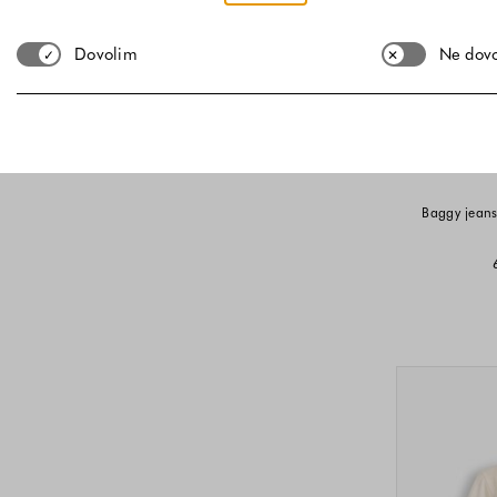
Dovolim
Ne dov
Baggy jeans