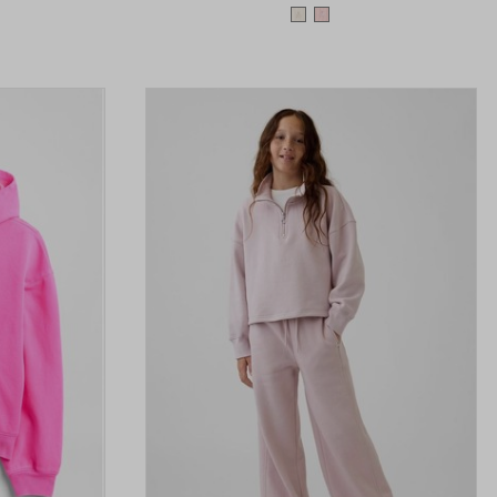
Barve na voljo
a voljo