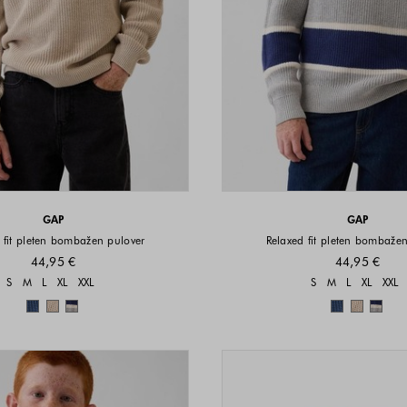
GAP
GAP
 fit pleten bombažen pulover
Relaxed fit pleten bombaže
44,95 €
44,95 €
Velikosti na voljo
Velikost
S
M
L
XL
XXL
S
M
L
XL
XXL
Barve na voljo
Barve n