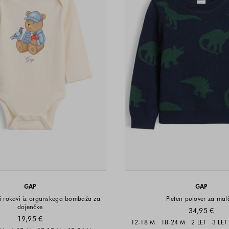
GAP
GAP
i rokavi iz organskega bombaža za
Pleten pulover za mal
dojenčke
34,95 €
19,95 €
Velikost
12-18 M
18-24 M
2 LET
3 LET