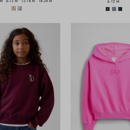
Velikosti na voljo
 M
6-12 M
12-18 M
18-24 M
6-12 M
Barve na voljo
Barve n