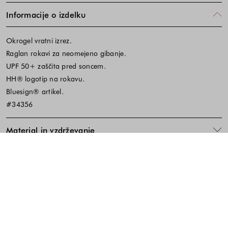
Informacije o izdelku
Okrogel vratni izrez.
Raglan rokavi za neomejeno gibanje.
UPF 50+ zaščita pred soncem.
HH® logotip na rokavu.
Bluesign® artikel.
#34356
Material in vzdrževanje
Koda izdelka:520589
Noga strani - hitre povezave, kont
BREZPLAČNA DOSTAVA