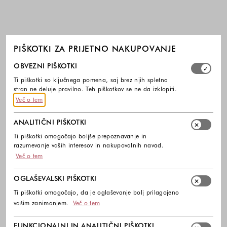
PIŠKOTKI ZA PRIJETNO NAKUPOVANJE
Izberite, katere skupine piškotkov dovolite. Obvezni piško
OBVEZNI PIŠKOTKI
Ti piškotki so ključnega pomena, saj brez njih spletna
stran ne deluje pravilno. Teh piškotkov se ne da izklopiti.
Več o tem
ANALITIČNI PIŠKOTKI
Ti piškotki omogočajo boljše prepoznavanje in
razumevanje vaših interesov in nakupovalnih navad.
Več o tem
OGLAŠEVALSKI PIŠKOTKI
Ti piškotki omogočajo, da je oglaševanje bolj prilagojeno
vašim zanimanjem.
Več o tem
FUNKCIONALNI IN ANALITIČNI PIŠKOTKI