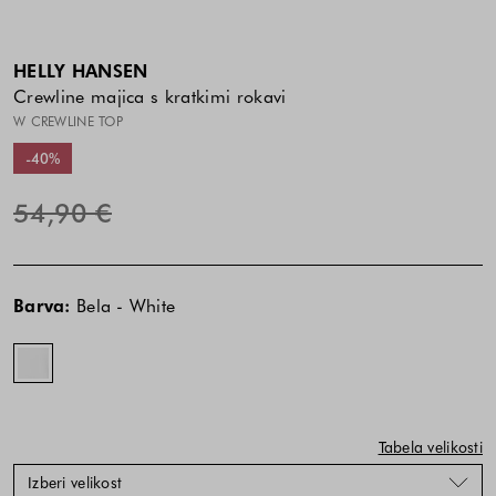
HELLY HANSEN
Crewline majica s kratkimi rokavi
W CREWLINE TOP
-40%
54,90 €
Cena
Cena
Bela
izdelka
izdelka
-
Barva:
Bela - White
je
je
White
odvisna
odvisna
od
od
kombinacije
kombinacije
barve
barve
in
in
Tabela velikosti
velikosti
velikosti
Izberi velikost