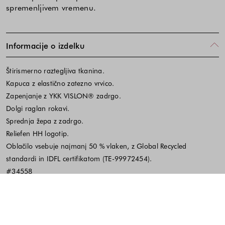
spremenljivem vremenu.
Informacije o izdelku
Štirismerno raztegljiva tkanina.
Kapuca z elastično zatezno vrvico.
Zapenjanje z YKK VISLON® zadrgo.
Dolgi raglan rokavi.
Sprednja žepa z zadrgo.
Reliefen HH logotip.
Oblačilo vsebuje najmanj 50 % vlaken, z Global Recycled
standardi in IDFL certifikatom (TE-99972454).
#34558
Material in vzdrževanje
Koda izdelka:647550