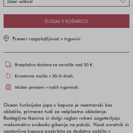
Izberi velikost
DODAJ V KOŠARICO
Preveri razpoložljivost v trgovini
Brezplačna dostava za naročila nad 50 €.
Enostavna vračila v 30-ih dneh.
Možen prevzem v naših trgovinah.
Ocean funkcijska jopa s kapuco je vsestranski kos
oblačila, primeren tudi za večplastno oblačenje.
Raztegljiva tkanina in dolgi raglan rokavi zagotavljajo
maksimalno svobodo gibanja na palubi. Visok ovratnik in
nastavljiva kapuca poskrbita za dodatno zaščito v