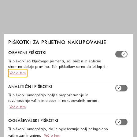
PIŠKOTKI ZA PRIJETNO NAKUPOVANJE
Izberite, katere skupine piškotkov dovolite. Obvezni piško
OBVEZNI PIŠKOTKI
Ti piškotki so ključnega pomena, saj brez njih spletna
stran ne deluje pravilno. Teh piškotkov se ne da izklopiti.
Več o tem
ANALITIČNI PIŠKOTKI
Ti piškotki omogočajo boljše prepoznavanje in
razumevanje vaših interesov in nakupovalnih navad.
Več o tem
OGLAŠEVALSKI PIŠKOTKI
Ti piškotki omogočajo, da je oglaševanje bolj prilagojeno
vašim zanimanjem.
Več o tem