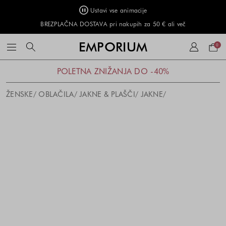
Ustavi vse animacije
BREZPLAČNA DOSTAVA pri nakupih za 50 € ali več
Naku
EMPORIUM
0
košar
POLETNA ZNIŽANJA DO -40%
ŽENSKE
OBLAČILA
JAKNE & PLAŠČI
JAKNE