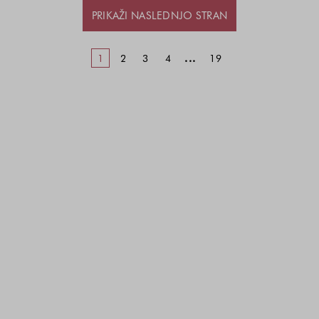
PRIKAŽI NASLEDNJO STRAN
...
1
2
3
4
19