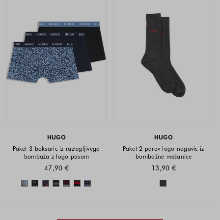
HUGO
HUGO
Paket 3 boksaric iz raztegljivega
Paket 2 parov logo nogavic iz
bombaža z logo pasom
bombažne mešanice
47,90 €
13,90 €
Barve na voljo
Barve na voljo