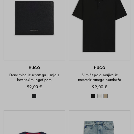
HUGO
HUGO
Denarnica iz zrnatega usnja s
Slim fit polo majica iz
kovinskim logotipom
merceriziranega bombaža
99,00 €
99,00 €
Barve na voljo
Barve na voljo