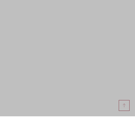
Noga strani - hitre povezave, kont
BREZPLAČNA DOSTAVA