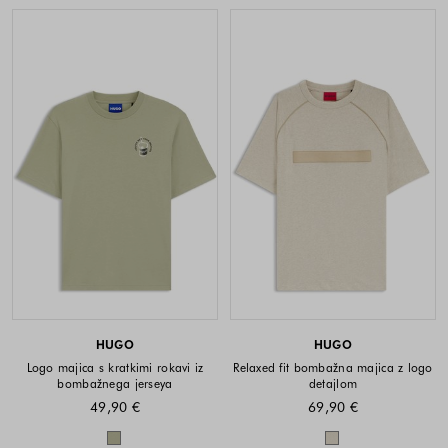
HUGO
HUGO
Logo majica s kratkimi rokavi iz
Relaxed fit bombažna majica z logo
bombažnega jerseya
detajlom
49,90 €
69,90 €
Barve na voljo
Barve na voljo