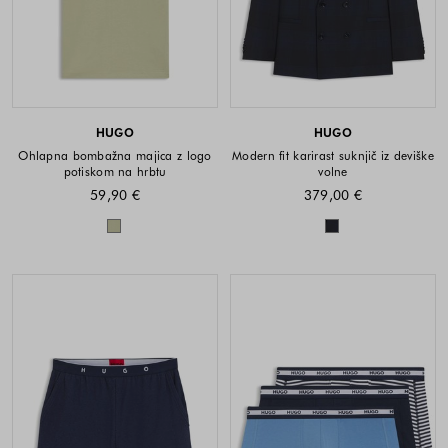
HUGO
HUGO
Ohlapna bombažna majica z logo
Modern fit karirast suknjič iz deviške
potiskom na hrbtu
volne
59,90 €
379,00 €
Barve na voljo
Barve na voljo