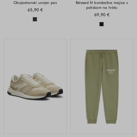
Obojestranski usnjen pas
Relaxed fit bombažna majica s
potiskom na hrbtu
65,90 €
69,90 €
Barve na voljo
Barve na voljo