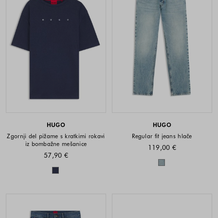
HUGO
HUGO
Zgornji del pižame s kratkimi rokavi
Regular fit jeans hlače
iz bombažne mešanice
119,00 €
57,90 €
Barve na voljo
Barve na voljo