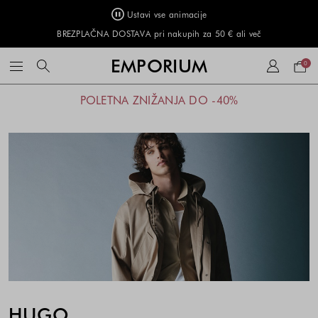
Ustavi vse animacije
BREZPLAČNA DOSTAVA pri nakupih za 50 € ali več
Naku
EMPORIUM
0
košar
Modra
Modra
Večbarvna
Črna
Večbarvna
Bež
Večbarvna
Bela
Večbarvna
Črna
Črna
Modra
Modra
Zelena
Zelena
Bež
Črna
Črna
Zelena
Črna
Večbarvna
Modra
Zelena
Modra
Večbarvna
Zelena
Večbarvna
Črna
Modra
Večbarvna
Bež
Večbarvna
Večbarvna
Modra
Večbarvna
Modra
Modra
Modra
Črna
Večbarvna
Modra
Črna
Večbarvna
Večbarvna
Črna
Bela
Večbarvna
Bela
Modra
Modra
Bela
Bež
Bež
Črna
Zelena
Črna
Modra
Modra
Modra
Večbarvna
Večbarvna
Večbarvna
Siva
Zelena
Večbarvna
Bež
Modra
Večbarvna
Črna
Večbarvn
Črna
Modra
Večbar
Seznam
Cena
Cena
Cena
Cena
Cena
Cena
Cena
Cena
Cena
Cena
Cena
Cena
Cena
Cena
Cena
Cena
Cena
Cena
Cena
Cena
Cena
Cena
Cena
Cena
Cena
Cena
Cena
Cena
Cena
Cena
Cena
Cena
Cena
Cena
Cena
Cena
Cena
Cena
Cena
Cena
Cena
Cena
Cena
Cena
Cena
Cena
Cena
Cena
Cena
Cena
Cena
Cena
Cena
Cena
Cena
Cena
Cena
Cena
Cena
Cena
Cena
Cena
Cena
Cena
Cena
Cena
Cena
Cena
Cena
Cena
Cena
Cena
POLETNA ZNIŽANJA DO -40%
-
-
-
-
-
-
-
-
-
-
-
-
-
-
-
-
-
-
-
-
-
-
-
-
-
-
-
-
-
-
-
-
-
-
-
-
-
-
-
-
-
-
-
-
-
-
-
-
-
-
-
-
-
-
-
-
-
-
-
-
-
-
-
-
-
-
-
-
-
-
-
-
-
izdelkov
izdelka
izdelka
izdelka
izdelka
izdelka
izdelka
izdelka
izdelka
izdelka
izdelka
izdelka
izdelka
izdelka
izdelka
izdelka
izdelka
izdelka
izdelka
izdelka
izdelka
izdelka
izdelka
izdelka
izdelka
izdelka
izdelka
izdelka
izdelka
izdelka
izdelka
izdelka
izdelka
izdelka
izdelka
izdelka
izdelka
izdelka
izdelka
izdelka
izdelka
izdelka
izdelka
izdelka
izdelka
izdelka
izdelka
izdelka
izdelka
izdelka
izdelka
izdelka
izdelka
izdelka
izdelka
izdelka
izdelka
izdelka
izdelka
izdelka
izdelka
izdelka
izdelka
izdelka
izdelka
izdelka
izdelka
izdelka
izdelka
izdelka
izdelka
izdelka
izdelka
Blue
Blue
Patterned
Black
Patterned
Open
Red
Natural
Red
Black
Black
Dark
Dark
Green
Green
Light
Black
Black
Open
Black
Black
Dark
Light
Dark
Black
Light
Black
Multi
Dark
Multi
Beige
Multi
Multi
Open
Multi
Open
Open
Blue
Charcoal
Patterned
Open
Black
Patterned
Red
Black
Open
Black-
Natural
Blue
Light
Open
Light
Light
Black
Green
Black
Dark
Dark
Dark
Patterned
Black
Blue
Charcoal
Green
Multi
Beige
Blue
Multi
Black
Multi
Multi
Open
Green
je
je
je
je
je
je
je
je
je
je
je
je
je
je
je
je
je
je
je
je
je
je
je
je
je
je
je
je
je
je
je
je
je
je
je
je
je
je
je
je
je
je
je
je
je
je
je
je
je
je
je
je
je
je
je
je
je
je
je
je
je
je
je
je
je
je
je
je
je
je
je
je
Patterned
Patterned
Beige
/
/
/
Blue
Blue
Beige
Green
/
Blue
Green
Blue
/
Green
/
/
Blue
/
/
Blue
Blue
Blue
Patterned
Blue
/
/
White
Red
Blue
White
Beige
Beige
Blue
Blue
Blue
-
/
/
/
/
/
Blue
/
Blue
Blue
Multi
Blue
Gray
Gray
Black
Black
Black
/
/
Blue
Multicolour
Black
Gray
Gray
Multi
Black
Black
/
Black
odvisna
odvisna
odvisna
odvisna
odvisna
odvisna
odvisna
odvisna
odvisna
odvisna
odvisna
odvisna
odvisna
odvisna
odvisna
odvisna
odvisna
odvisna
odvisna
odvisna
odvisna
odvisna
odvisna
odvisna
odvisna
odvisna
odvisna
odvisna
odvisna
odvisna
odvisna
odvisna
odvisna
odvisna
odvisna
odvisna
odvisna
odvisna
odvisna
odvisna
odvisna
odvisna
odvisna
odvisna
odvisna
odvisna
odvisna
odvisna
odvisna
odvisna
odvisna
odvisna
odvisna
odvisna
odvisna
odvisna
odvisna
odvisna
odvisna
odvisna
odvisna
odvisna
odvisna
odvisna
odvisna
odvisna
odvisna
odvisna
odvisna
odvisna
odvisna
odvisna
/
/
Multi
Multi
/
/
Multi
/
od
od
od
od
od
od
od
od
od
od
od
od
od
od
od
od
od
od
od
od
od
od
od
od
od
od
od
od
od
od
od
od
od
od
od
od
od
od
od
od
od
od
od
od
od
od
od
od
od
od
od
od
od
od
od
od
od
od
od
od
od
od
od
od
od
od
od
od
od
od
od
od
Multi
Multi
Multi
Beige
Pink
kombinacije
kombinacije
kombinacije
kombinacije
kombinacije
kombinacije
kombinacije
kombinacije
kombinacije
kombinacije
kombinacije
kombinacije
kombinacije
kombinacije
kombinacije
kombinacije
kombinacije
kombinacije
kombinacije
kombinacije
kombinacije
kombinacije
kombinacije
kombinacije
kombinacije
kombinacije
kombinacije
kombinacije
kombinacije
kombinacije
kombinacije
kombinacije
kombinacije
kombinacije
kombinacije
kombinacije
kombinacije
kombinacije
kombinacije
kombinacije
kombinacije
kombinacije
kombinacije
kombinacije
kombinacije
kombinacije
kombinacije
kombinacije
kombinacije
kombinacije
kombinacije
kombinacije
kombinacije
kombinacije
kombinacije
kombinacije
kombinacije
kombinacije
kombinacije
kombinacije
kombinacije
kombinacije
kombinacije
kombinacije
kombinacije
kombinacije
kombinacije
kombinacije
kombinacije
kombinacije
kombinacije
kombinacije
barve
barve
barve
barve
barve
barve
barve
barve
barve
barve
barve
barve
barve
barve
barve
barve
barve
barve
barve
barve
barve
barve
barve
barve
barve
barve
barve
barve
barve
barve
barve
barve
barve
barve
barve
barve
barve
barve
barve
barve
barve
barve
barve
barve
barve
barve
barve
barve
barve
barve
barve
barve
barve
barve
barve
barve
barve
barve
barve
barve
barve
barve
barve
barve
barve
barve
barve
barve
barve
barve
barve
barve
in
in
in
in
in
in
in
in
in
in
in
in
in
in
in
in
in
in
in
in
in
in
in
in
in
in
in
in
in
in
in
in
in
in
in
in
in
in
in
in
in
in
in
in
in
in
in
in
in
in
in
in
in
in
in
in
in
in
in
in
in
in
in
in
in
in
in
in
in
in
in
in
velikosti
velikosti
velikosti
velikosti
velikosti
velikosti
velikosti
velikosti
velikosti
velikosti
velikosti
velikosti
velikosti
velikosti
velikosti
velikosti
velikosti
velikosti
velikosti
velikosti
velikosti
velikosti
velikosti
velikosti
velikosti
velikosti
velikosti
velikosti
velikosti
velikosti
velikosti
velikosti
velikosti
velikosti
velikosti
velikosti
velikosti
velikosti
velikosti
velikosti
velikosti
velikosti
velikosti
velikosti
velikosti
velikosti
velikosti
velikosti
velikosti
velikosti
velikosti
velikosti
velikosti
velikosti
velikosti
velikosti
velikosti
velikosti
velikosti
velikosti
velikosti
velikosti
velikosti
velikosti
velikosti
velikosti
velikosti
velikosti
velikosti
velikosti
velikosti
velikosti
HUGO