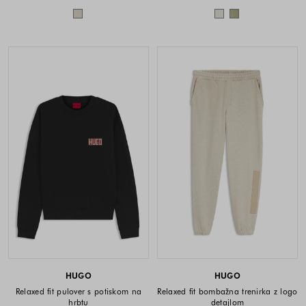
Barve na voljo
Barve na voljo
HUGO
HUGO
Relaxed fit pulover s potiskom na
Relaxed fit bombažna trenirka z logo
hrbtu
detajlom