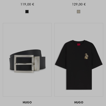
119,00 €
129,00 €
Barve na voljo
Barve na voljo
HUGO
HUGO