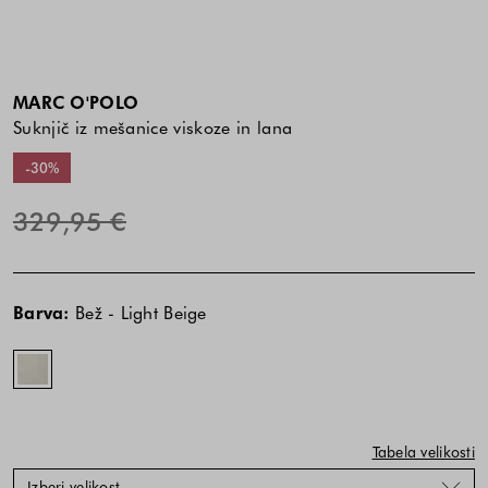
MARC O'POLO
Suknjič iz mešanice viskoze in lana
-30%
329,95 €
Cena
Cena
Bež
izdelka
izdelka
-
Barva:
Bež - Light Beige
je
je
Light
odvisna
odvisna
Beige
od
od
kombinacije
kombinacije
barve
barve
in
in
Tabela velikosti
velikosti
velikosti
Izberi velikost