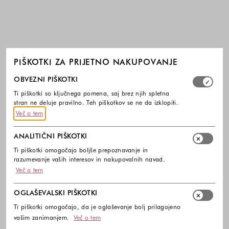
PIŠKOTKI ZA PRIJETNO NAKUPOVANJE
Izberite, katere skupine piškotkov dovolite. Obvezni piško
OBVEZNI PIŠKOTKI
Ti piškotki so ključnega pomena, saj brez njih spletna
stran ne deluje pravilno. Teh piškotkov se ne da izklopiti.
Več o tem
ANALITIČNI PIŠKOTKI
Ti piškotki omogočajo boljše prepoznavanje in
razumevanje vaših interesov in nakupovalnih navad.
Več o tem
OGLAŠEVALSKI PIŠKOTKI
Ti piškotki omogočajo, da je oglaševanje bolj prilagojeno
vašim zanimanjem.
Več o tem