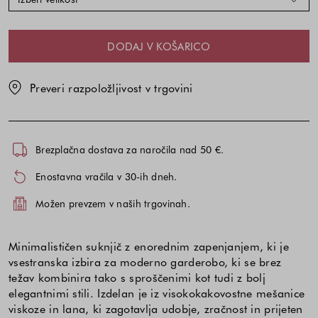
DODAJ V KOŠARICO
Preveri razpoložljivost v trgovini
Brezplačna dostava za naročila nad 50 €.
Enostavna vračila v 30-ih dneh.
Možen prevzem v naših trgovinah.
Minimalističen suknjič z enorednim zapenjanjem, ki je
vsestranska izbira za moderno garderobo, ki se brez
težav kombinira tako s sproščenimi kot tudi z bolj
elegantnimi stili. Izdelan je iz visokokakovostne mešanice
viskoze in lana, ki zagotavlja udobje, zračnost in prijeten