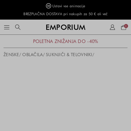
Ustavi vse animacije
BREZPLAČNA DOSTAVA pri nakupih za 50 € ali več
Naku
EMPORIUM
0
košar
POLETNA ZNIŽANJA DO -40%
ŽENSKE
OBLAČILA
SUKNJIČI & TELOVNIKI