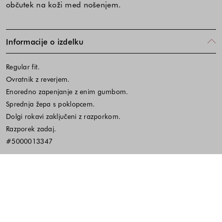
občutek na koži med nošenjem.
Informacije o izdelku
Regular fit.
Ovratnik z reverjem.
Enoredno zapenjanje z enim gumbom.
Sprednja žepa s poklopcem.
Dolgi rokavi zaključeni z razporkom.
Razporek zadaj.
#5000013347
Material in vzdrževanje
Koda izdelka:647347