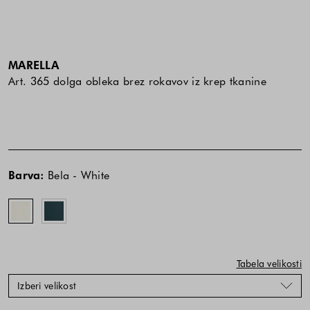
MARELLA
Art. 365 dolga obleka brez rokavov iz krep tkanine
Cena
Cena
Bela
Zelena
izdelka
izdelka
-
-
Barva:
Bela - White
je
je
White
Green
odvisna
odvisna
od
od
kombinacije
kombinacije
barve
barve
in
in
Tabela velikosti
velikosti
velikosti
Izberi velikost