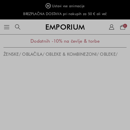
Ustavi vse animacije
BREZPLAČNA DOSTAVA pri nakupih za 50 € ali več
Naku
EMPORIUM
0
košar
Dodatnih -10% na čevlje & torbe
ŽENSKE
OBLAČILA
OBLEKE & KOMBINEZONI
OBLEKE