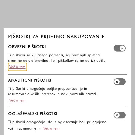
PIŠKOTKI ZA PRIJETNO NAKUPOVANJE
Izberite, katere skupine piškotkov dovolite. Obvezni piško
OBVEZNI PIŠKOTKI
Ti piškotki so ključnega pomena, saj brez njih spletna
stran ne deluje pravilno. Teh piškotkov se ne da izklopiti.
Več o tem
ANALITIČNI PIŠKOTKI
Ti piškotki omogočajo boljše prepoznavanje in
razumevanje vaših interesov in nakupovalnih navad.
Več o tem
OGLAŠEVALSKI PIŠKOTKI
Ti piškotki omogočajo, da je oglaševanje bolj prilagojeno
vašim zanimanjem.
Več o tem