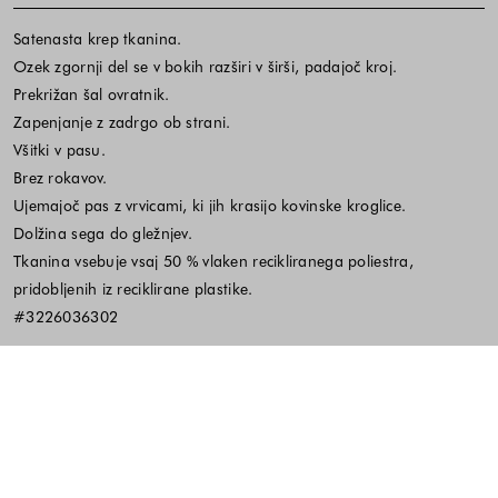
Satenasta krep tkanina.
Ozek zgornji del se v bokih razširi v širši, padajoč kroj.
Prekrižan šal ovratnik.
Zapenjanje z zadrgo ob strani.
Všitki v pasu.
Brez rokavov.
Ujemajoč pas z vrvicami, ki jih krasijo kovinske kroglice.
Dolžina sega do gležnjev.
Tkanina vsebuje vsaj 50 % vlaken recikliranega poliestra,
pridobljenih iz reciklirane plastike.
#3226036302
Material in vzdrževanje
Koda izdelka:665129