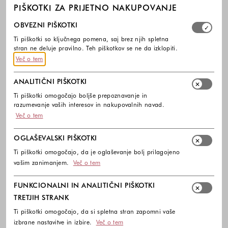
PIŠKOTKI ZA PRIJETNO NAKUPOVANJE
Izberite, katere skupine piškotkov dovolite. Obvezni piško
OBVEZNI PIŠKOTKI
Ti piškotki so ključnega pomena, saj brez njih spletna
stran ne deluje pravilno. Teh piškotkov se ne da izklopiti.
Več o tem
ANALITIČNI PIŠKOTKI
Ti piškotki omogočajo boljše prepoznavanje in
razumevanje vaših interesov in nakupovalnih navad.
Več o tem
OGLAŠEVALSKI PIŠKOTKI
Ti piškotki omogočajo, da je oglaševanje bolj prilagojeno
vašim zanimanjem.
Več o tem
FUNKCIONALNI IN ANALITIČNI PIŠKOTKI
TRETJIH STRANK
Ti piškotki omogočajo, da si spletna stran zapomni vaše
izbrane nastavitve in izbire.
Več o tem