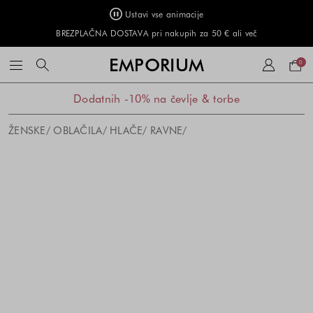
Ustavi vse animacije
BREZPLAČNA DOSTAVA pri nakupih za 50 € ali več
Naku
EMPORIUM
0
košar
Dodatnih -10% na čevlje & torbe
ŽENSKE
OBLAČILA
HLAČE
RAVNE