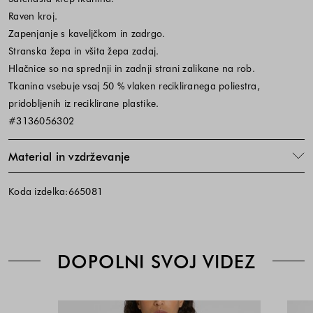
Raven kroj.
Zapenjanje s kaveljčkom in zadrgo.
Stranska žepa in všita žepa zadaj.
Hlačnice so na sprednji in zadnji strani zalikane na rob.
Tkanina vsebuje vsaj 50 % vlaken recikliranega poliestra,
pridobljenih iz reciklirane plastike.
#3136056302
Material in vzdrževanje
Koda izdelka:665081
DOPOLNI SVOJ VIDEZ
Bela
Cena
Cena