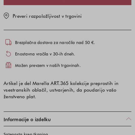
Preveri razpoložljivost v trgovini
Brezplačna dostava za naročila nad 50 €.
Enostavna vračila v 30-ih dneh.
Možen prevzem v naših trgovinah.
Artikel je del Marella ART.365 kolekcije preprostih in
vsestranskih oblačil, ustvarjenih, da poudarijo vašo
ženstveno plat.
Informacije o izdelku
Satenasta krep tkanina.