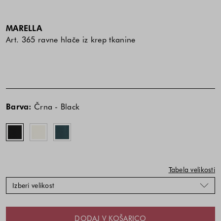
MARELLA
Art. 365 ravne hlače iz krep tkanine
Cena
Cena
Črna
Bela
Zelena
izdelka
izdelka
-
-
-
Barva:
Črna - Black
je
je
Black
White
Green
odvisna
odvisna
od
od
kombinacije
kombinacije
barve
barve
in
in
Tabela velikosti
velikosti
velikosti
Izberi velikost
DODAJ V KOŠARICO