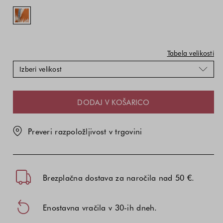
odvisna
odvisna
/
od
od
Multi
kombinacije
kombinacije
barve
barve
in
in
Tabela velikosti
velikosti
velikosti
Izberi velikost
DODAJ V KOŠARICO
Preveri razpoložljivost v trgovini
Brezplačna dostava za naročila nad 50 €.
Enostavna vračila v 30-ih dneh.