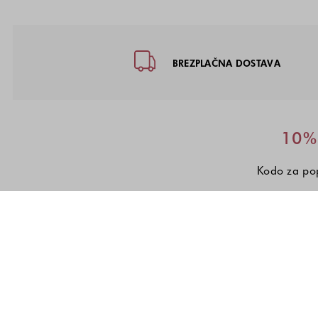
Noga strani - hitre povezave, kon
BREZPLAČNA DOSTAVA
10% 
Kodo za pop