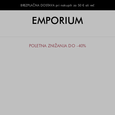
BREZPLAČNA DOSTAVA pri nakupih za 50 € ali več
EMPORIUM
POLETNA ZNIŽANJA DO -40%