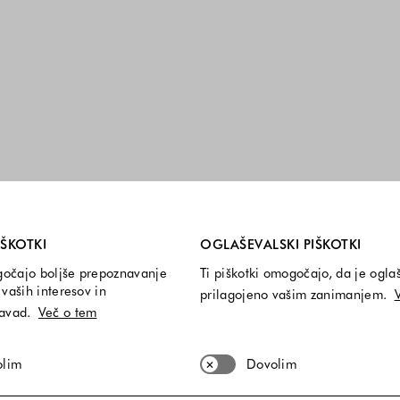
i so vedno vključeni.
IŠKOTKI
OGLAŠEVALSKI PIŠKOTKI
gočajo boljše prepoznavanje
Ti piškotki omogočajo, da je ogla
vaših interesov in
prilagojeno vašim zanimanjem.
navad.
Več o tem
olim
Dovolim