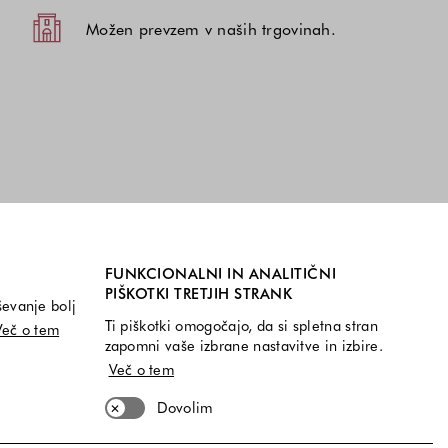
Možen prevzem v naših trgovinah.
FUNKCIONALNI IN ANALITIČNI
PIŠKOTKI TRETJIH STRANK
ševanje bolj
Ti piškotki omogočajo, da si spletna stran
Več o tem
zapomni vaše izbrane nastavitve in izbire.
Več o tem
Dovolim