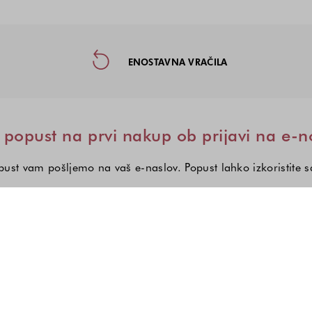
taktne informacije in socialna omre
ENOSTAVNA VRAČILA
popust na prvi nakup ob prijavi na e-n
ust vam pošljemo na vaš e-naslov. Popust lahko izkoristite 
Zanima me:
Izberite eno ali več modnih kole
Ženska moda
Moška moda
Otroška mod