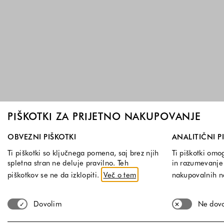
PIŠKOTKI ZA PRIJETNO NAKUPOVANJE
Izberite, katere skupine piškotkov dovolite. Obvezni piškotk
OBVEZNI PIŠKOTKI
ANALITIČNI P
Ti piškotki so ključnega pomena, saj brez njih
Ti piškotki omo
spletna stran ne deluje pravilno. Teh
in razumevanje 
piškotkov se ne da izklopiti.
Več o tem
nakupovalnih 
Dovolim
Ne dov