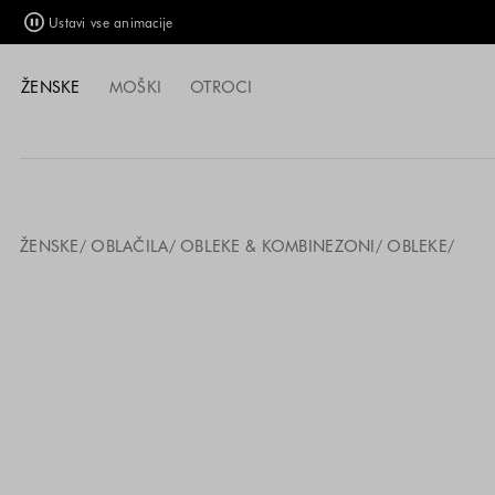
Ustavi vse animacije
ŽENSKE
MOŠKI
OTROCI
ŽENSKE
OBLAČILA
OBLEKE & KOMBINEZONI
OBLEKE