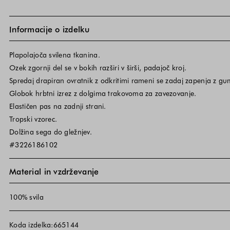
Informacije o izdelku
Plapolajoča svilena tkanina.
Ozek zgornji del se v bokih razširi v širši, padajoč kroj.
Spredaj drapiran ovratnik z odkritimi rameni se zadaj zapenja z 
Globok hrbtni izrez z dolgima trakovoma za zavezovanje.
Elastičen pas na zadnji strani.
Tropski vzorec.
Dolžina sega do gležnjev.
#3226186102
Material in vzdrževanje
100% svila
Koda izdelka:665144