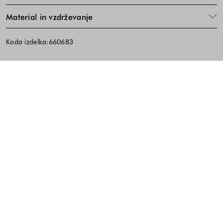
Material in vzdrževanje
Koda izdelka:660683
Noga strani - hitre povezave, kont
BREZPLAČNA DOSTAVA
ENOSTAVNA VRAČILA
PREVZEM V TRGOVINI
10% popust na prvi nakup ob prijavi na e-
novice