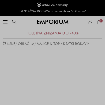
Ustavi vse animacije
BREZPLAČNA DOSTAVA pri nakupih za 50 € ali več
Naku
EMPORIUM
0
košar
POLETNA ZNIŽANJA DO -40%
ŽENSKE
OBLAČILA
MAJICE & TOPI
KRATKI ROKAVI