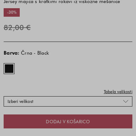
Jersey majica s kratkimi rokavi iz viskozne mešanice
-30%
82,00 €
Cena
Cena
Črna
izdelka
izdelka
-
Barva:
Črna - Black
je
je
Black
odvisna
odvisna
od
od
kombinacije
kombinacije
barve
barve
in
in
Tabela velikosti
velikosti
velikosti
Izberi velikost
DODAJ V KOŠARICO