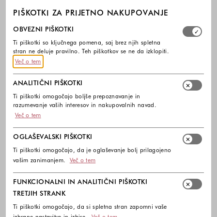
PIŠKOTKI ZA PRIJETNO NAKUPOVANJE
Izberite, katere skupine piškotkov dovolite. Obvezni piško
OBVEZNI PIŠKOTKI
Ti piškotki so ključnega pomena, saj brez njih spletna
stran ne deluje pravilno. Teh piškotkov se ne da izklopiti.
Več o tem
ANALITIČNI PIŠKOTKI
Ti piškotki omogočajo boljše prepoznavanje in
razumevanje vaših interesov in nakupovalnih navad.
Več o tem
OGLAŠEVALSKI PIŠKOTKI
Ti piškotki omogočajo, da je oglaševanje bolj prilagojeno
vašim zanimanjem.
Več o tem
FUNKCIONALNI IN ANALITIČNI PIŠKOTKI
TRETJIH STRANK
Ti piškotki omogočajo, da si spletna stran zapomni vaše
izbrane nastavitve in izbire.
Več o tem