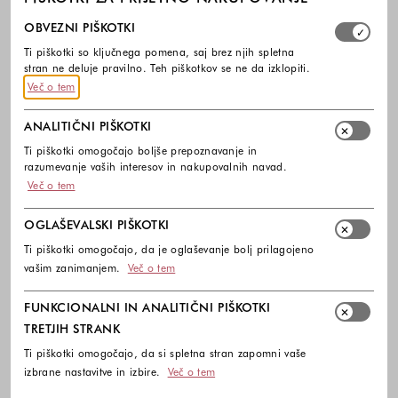
Izberite, katere skupine piškotkov dovolite. Obvezni piško
OBVEZNI PIŠKOTKI
Ti piškotki so ključnega pomena, saj brez njih spletna
stran ne deluje pravilno. Teh piškotkov se ne da izklopiti.
Več o tem
ANALITIČNI PIŠKOTKI
Ti piškotki omogočajo boljše prepoznavanje in
razumevanje vaših interesov in nakupovalnih navad.
Več o tem
OGLAŠEVALSKI PIŠKOTKI
Ti piškotki omogočajo, da je oglaševanje bolj prilagojeno
vašim zanimanjem.
Več o tem
FUNKCIONALNI IN ANALITIČNI PIŠKOTKI
TRETJIH STRANK
Ti piškotki omogočajo, da si spletna stran zapomni vaše
izbrane nastavitve in izbire.
Več o tem