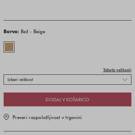
Cena
Cena
Bež
izdelka
izdelka
-
Barva:
Bež - Beige
je
je
Beige
odvisna
odvisna
od
od
kombinacije
kombinacije
barve
barve
in
in
Tabela velikosti
velikosti
velikosti
Izberi velikost
DODAJ V KOŠARICO
Preveri razpoložljivost v trgovini