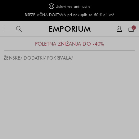
Ustavi vse animacije
BREZPLAČNA DOSTAVA pri nakupih za 50 € ali več
Naku
EMPORIUM
0
košar
POLETNA ZNIŽANJA DO -40%
ŽENSKE
DODATKI
POKRIVALA