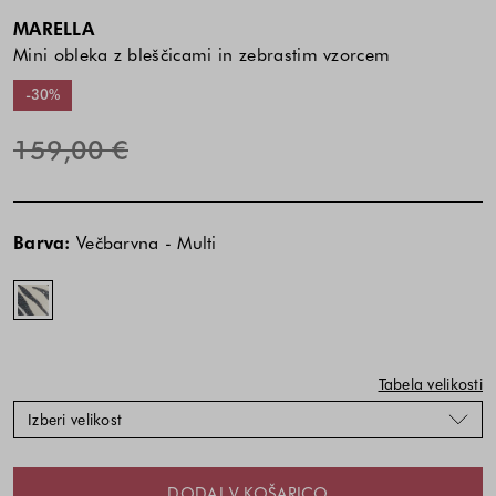
MARELLA
Mini obleka z bleščicami in zebrastim vzorcem
-30%
159,00 €
Cena
Cena
Večbarvna
izdelka
izdelka
-
Barva:
Večbarvna - Multi
je
je
Multi
odvisna
odvisna
od
od
kombinacije
kombinacije
barve
barve
in
in
Tabela velikosti
velikosti
velikosti
Izberi velikost
DODAJ V KOŠARICO