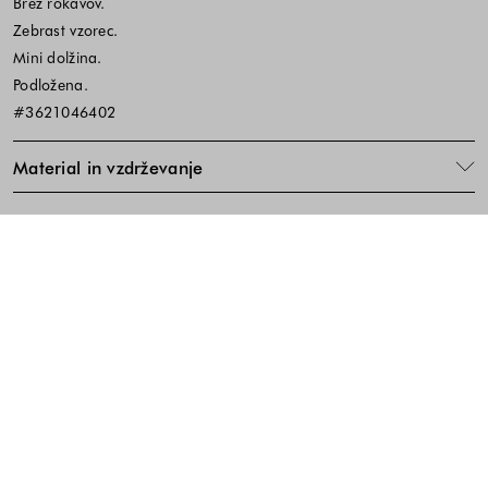
Brez rokavov.
Zebrast vzorec.
Mini dolžina.
Podložena.
#3621046402
Material in vzdrževanje
Koda izdelka:660613
Noga strani - hitre povezave, kont
BREZPLAČNA DOSTAVA
ENOSTAVNA VRAČILA
PREVZEM V TRGOVINI