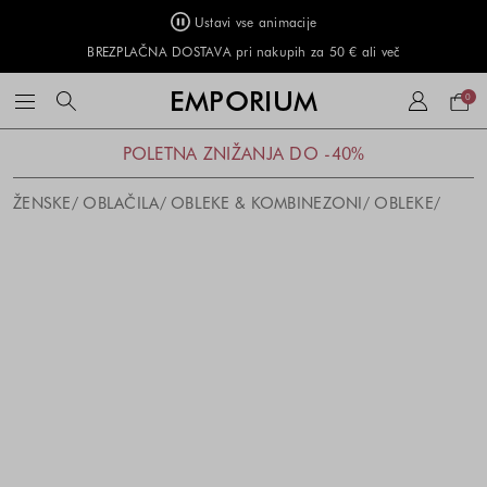
Ustavi vse animacije
BREZPLAČNA DOSTAVA pri nakupih za 50 € ali več
Naku
EMPORIUM
0
košar
POLETNA ZNIŽANJA DO -40%
ŽENSKE
OBLAČILA
OBLEKE & KOMBINEZONI
OBLEKE