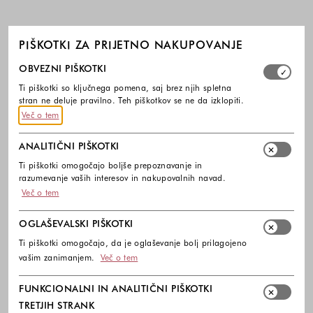
PIŠKOTKI ZA PRIJETNO NAKUPOVANJE
Izberite, katere skupine piškotkov dovolite. Obvezni piško
OBVEZNI PIŠKOTKI
Ti piškotki so ključnega pomena, saj brez njih spletna
stran ne deluje pravilno. Teh piškotkov se ne da izklopiti.
Več o tem
ANALITIČNI PIŠKOTKI
Ti piškotki omogočajo boljše prepoznavanje in
razumevanje vaših interesov in nakupovalnih navad.
Več o tem
OGLAŠEVALSKI PIŠKOTKI
Ti piškotki omogočajo, da je oglaševanje bolj prilagojeno
vašim zanimanjem.
Več o tem
FUNKCIONALNI IN ANALITIČNI PIŠKOTKI
TRETJIH STRANK