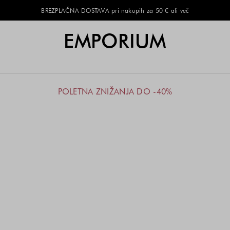
BREZPLAČNA DOSTAVA pri nakupih za 50 € ali več
EMPORIUM
POLETNA ZNIŽANJA DO -40%