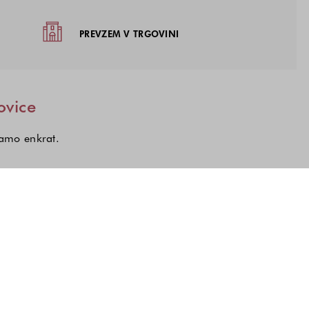
žja
PREVZEM V TRGOVINI
ovice
samo enkrat.
kcij, o katerih želite prejemati novice.
a