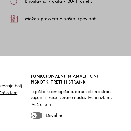
Enostavna vračila v 30-ih dneh.
Možen prevzem v naših trgovinah.
FUNKCIONALNI IN ANALITIČNI
PIŠKOTKI TRETJIH STRANK
ševanje bolj
Ti piškotki omogočajo, da si spletna stran
Več o tem
zapomni vaše izbrane nastavitve in izbire.
Več o tem
Dovolim