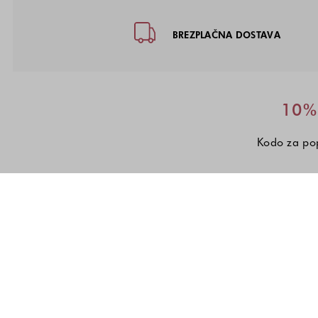
Noga strani - hitre povezave, kon
BREZPLAČNA DOSTAVA
10% 
Kodo za pop