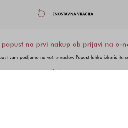
taktne informacije in socialna omre
ENOSTAVNA VRAČILA
popust na prvi nakup ob prijavi na e-n
ust vam pošljemo na vaš e-naslov. Popust lahko izkoristite 
Zanima me:
Izberite eno ali več modnih kole
Ženska moda
Moška moda
Otroška mod