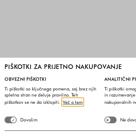
PIŠKOTKI ZA PRIJETNO NAKUPOVANJE
Izberite, katere skupine piškotkov dovolite. Obvezni piškotk
OBVEZNI PIŠKOTKI
ANALITIČNI P
Ti piškotki so ključnega pomena, saj brez njih
Ti piškotki omo
spletna stran ne deluje pravilno. Teh
in razumevanje 
piškotkov se ne da izklopiti.
Več o tem
nakupovalnih 
Dovolim
Ne dov