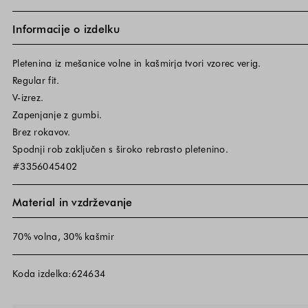
Informacije o izdelku
Pletenina iz mešanice volne in kašmirja tvori vzorec verig.
Regular fit.
V-izrez.
Zapenjanje z gumbi.
Brez rokavov.
Spodnji rob zaključen s široko rebrasto pletenino.
#3356045402
Material in vzdrževanje
70% volna, 30% kašmir
Koda izdelka:624634