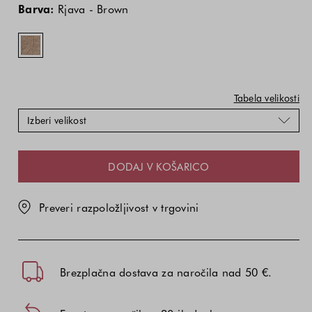
izdelka
izdelka
-
Barva:
Rjava - Brown
je
je
Brown
odvisna
odvisna
od
od
kombinacije
kombinacije
barve
barve
in
in
Tabela velikosti
velikosti
velikosti
Izberi velikost
DODAJ V KOŠARICO
Preveri razpoložljivost v trgovini
Brezplačna dostava za naročila nad 50 €.