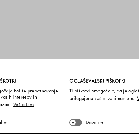
i so vedno vključeni.
IŠKOTKI
OGLAŠEVALSKI PIŠKOTKI
gočajo boljše prepoznavanje
Ti piškotki omogočajo, da je ogla
vaših interesov in
prilagojeno vašim zanimanjem.
navad.
Več o tem
olim
Dovolim