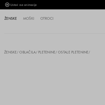
Ustavi vse animacije
ŽENSKE
MOŠKI
OTROCI
ŽENSKE
OBLAČILA
PLETENINE
OSTALE PLETENINE