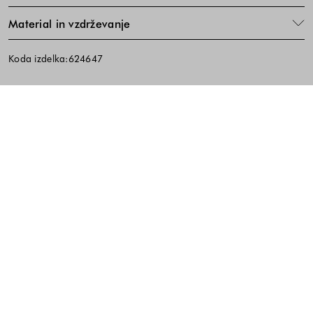
Material in vzdrževanje
Koda izdelka:624647
Noga strani - hitre povezave, kont
BREZPLAČNA DOSTAVA
ENOSTAVNA VRAČILA
PREVZEM V TRGOVINI
10% popust na prvi nakup ob prijavi na e-
novice