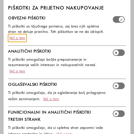
PIŠKOTKI ZA PRIJETNO NAKUPOVANJE
Izberite, katere skupine piškotkov dovolite. Obvezni piško
OBVEZNI PIŠKOTKI
Ti piškotki so ključnega pomena, saj brez njih spletna
stran ne deluje pravilno. Teh piškotkov se ne da izklopiti.
Več o tem
ANALITIČNI PIŠKOTKI
Ti piškotki omogočajo boljše prepoznavanje in
razumevanje vaših interesov in nakupovalnih navad.
Več o tem
OGLAŠEVALSKI PIŠKOTKI
Ti piškotki omogočajo, da je oglaševanje bolj prilagojeno
vašim zanimanjem.
Več o tem
FUNKCIONALNI IN ANALITIČNI PIŠKOTKI
TRETJIH STRANK
Ti piškotki omogočajo, da si spletna stran zapomni vaše
izbrane nastavitve in izbire.
Več o tem