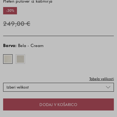
Pleten pulover iz kašmirja
-30%
249,00 €
Cena
Cena
Bela
Siva
izdelka
izdelka
-
-
Barva:
Bela - Cream
je
je
Cream
Light
odvisna
odvisna
Grey
od
od
kombinacije
kombinacije
barve
barve
in
in
Tabela velikosti
velikosti
velikosti
Izberi velikost
DODAJ V KOŠARICO