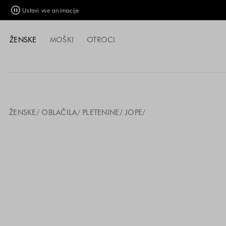
Ustavi vse animacije
ŽENSKE
MOŠKI
OTROCI
ŽENSKE
OBLAČILA
PLETENINE
JOPE