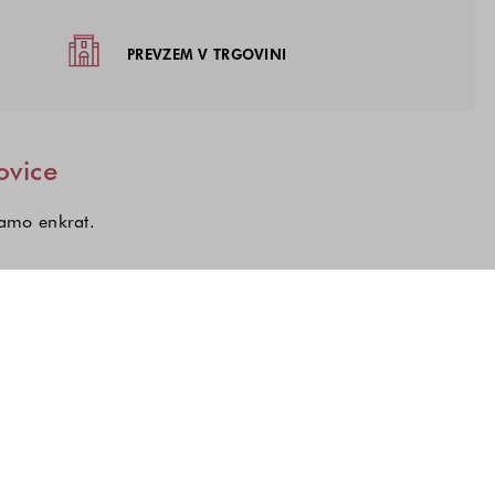
žja
PREVZEM V TRGOVINI
ovice
samo enkrat.
kcij, o katerih želite prejemati novice.
a