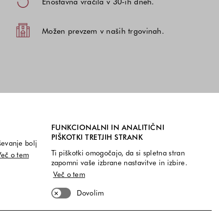
Enostavna vračila v 30-ih dneh.
Možen prevzem v naših trgovinah.
FUNKCIONALNI IN ANALITIČNI
PIŠKOTKI TRETJIH STRANK
ševanje bolj
Ti piškotki omogočajo, da si spletna stran
Več o tem
zapomni vaše izbrane nastavitve in izbire.
Več o tem
Dovolim