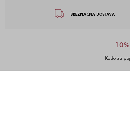
Noga strani - hitre povezave, kon
BREZPLAČNA DOSTAVA
10% 
Kodo za pop