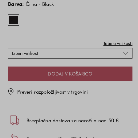
izdelka
izdelka
-
Barva:
Črna - Black
je
je
Black
odvisna
odvisna
od
od
kombinacije
kombinacije
barve
barve
in
in
Tabela velikosti
velikosti
velikosti
Izberi velikost
DODAJ V KOŠARICO
Preveri razpoložljivost v trgovini
Brezplačna dostava za naročila nad 50 €.