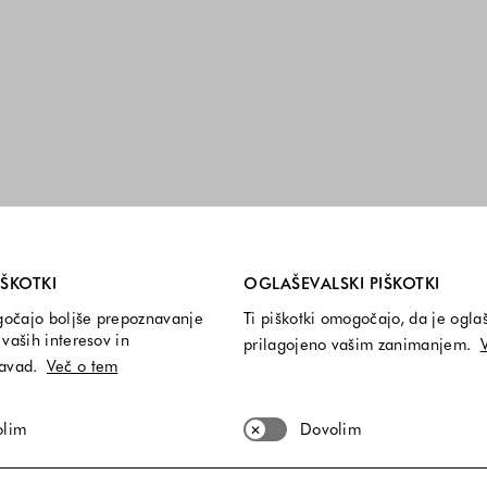
i so vedno vključeni.
IŠKOTKI
OGLAŠEVALSKI PIŠKOTKI
gočajo boljše prepoznavanje
Ti piškotki omogočajo, da je ogla
vaših interesov in
prilagojeno vašim zanimanjem.
navad.
Več o tem
olim
Dovolim