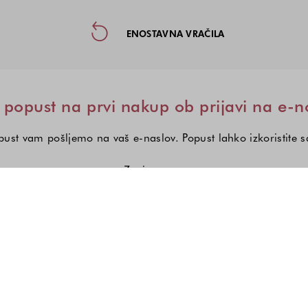
taktne informacije in socialna omre
ENOSTAVNA VRAČILA
popust na prvi nakup ob prijavi na e-n
ust vam pošljemo na vaš e-naslov. Popust lahko izkoristite 
Zanima me:
Izberite eno ali več modnih kole
Ženska moda
Moška moda
Otroška mod