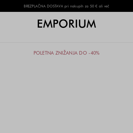
BREZPLAČNA DOSTAVA pri nakupih za 50 € ali več
EMPORIUM
POLETNA ZNIŽANJA DO -40%