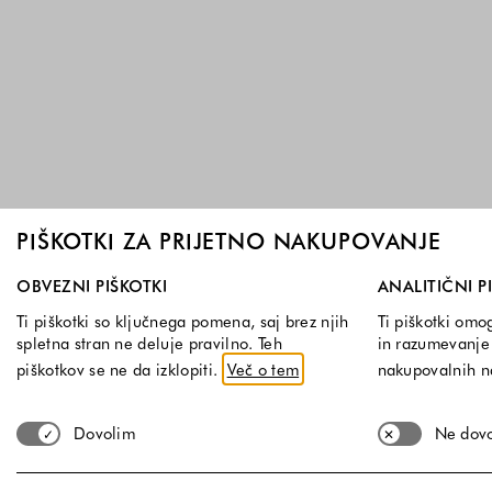
PIŠKOTKI ZA PRIJETNO NAKUPOVANJE
Izberite, katere skupine piškotkov dovolite. Obvezni piškotk
OBVEZNI PIŠKOTKI
ANALITIČNI P
Ti piškotki so ključnega pomena, saj brez njih
Ti piškotki omo
spletna stran ne deluje pravilno. Teh
in razumevanje 
piškotkov se ne da izklopiti.
Več o tem
nakupovalnih 
Dovolim
Ne dov