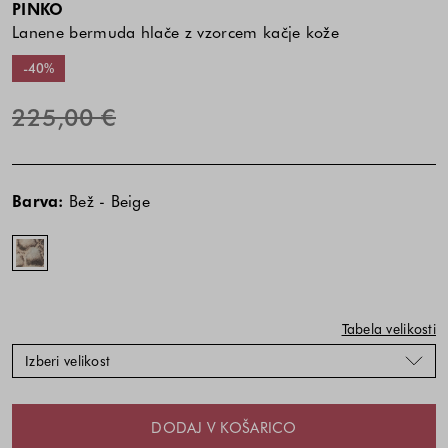
PINKO
Lanene bermuda hlače z vzorcem kačje kože
-40%
225,00 €
Cena
Cena
Bež
izdelka
izdelka
-
Barva:
Bež - Beige
je
je
Beige
odvisna
odvisna
od
od
kombinacije
kombinacije
barve
barve
in
in
Tabela velikosti
velikosti
velikosti
Izberi velikost
DODAJ V KOŠARICO