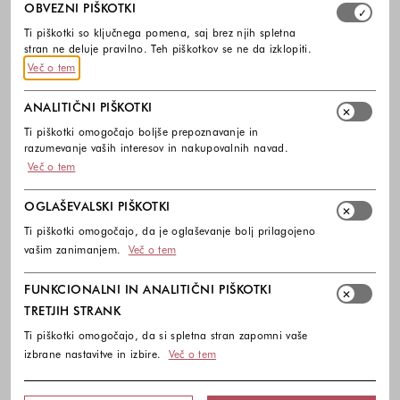
Izberite, katere skupine piškotkov dovolite. Obvezni piško
OBVEZNI PIŠKOTKI
Ti piškotki so ključnega pomena, saj brez njih spletna
stran ne deluje pravilno. Teh piškotkov se ne da izklopiti.
Več o tem
ANALITIČNI PIŠKOTKI
Ti piškotki omogočajo boljše prepoznavanje in
razumevanje vaših interesov in nakupovalnih navad.
Več o tem
OGLAŠEVALSKI PIŠKOTKI
Ti piškotki omogočajo, da je oglaševanje bolj prilagojeno
vašim zanimanjem.
Več o tem
FUNKCIONALNI IN ANALITIČNI PIŠKOTKI
TRETJIH STRANK
Ti piškotki omogočajo, da si spletna stran zapomni vaše
izbrane nastavitve in izbire.
Več o tem