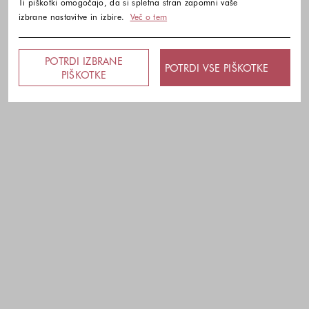
Ti piškotki omogočajo, da si spletna stran zapomni vaše
izbrane nastavitve in izbire.
Več o tem
POTRDI IZBRANE
POTRDI VSE PIŠKOTKE
PIŠKOTKE