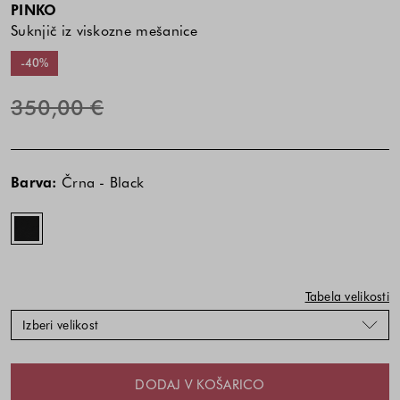
PINKO
Suknjič iz viskozne mešanice
-40%
350,00 €
Cena
Cena
Črna
izdelka
izdelka
-
Barva:
Črna - Black
je
je
Black
odvisna
odvisna
od
od
kombinacije
kombinacije
barve
barve
in
in
Tabela velikosti
velikosti
velikosti
Izberi velikost
DODAJ V KOŠARICO