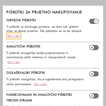
PIŠKOTKI ZA PRIJETNO NAKUPOVANJE
Izberite, katere skupine piškotkov dovolite. Obvezni piško
OBVEZNI PIŠKOTKI
Ti piškotki so ključnega pomena, saj brez njih spletna
stran ne deluje pravilno. Teh piškotkov se ne da izklopiti.
Več o tem
ANALITIČNI PIŠKOTKI
Ti piškotki omogočajo boljše prepoznavanje in
razumevanje vaših interesov in nakupovalnih navad.
Več o tem
OGLAŠEVALSKI PIŠKOTKI
Ti piškotki omogočajo, da je oglaševanje bolj prilagojeno
vašim zanimanjem.
Več o tem
FUNKCIONALNI IN ANALITIČNI PIŠKOTKI
TRETJIH STRANK