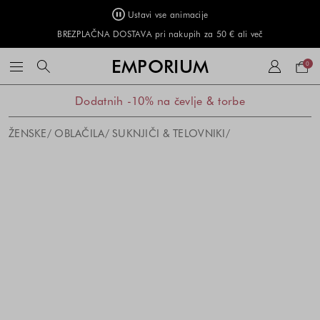
Ustavi vse animacije
BREZPLAČNA DOSTAVA pri nakupih za 50 € ali več
Naku
EMPORIUM
0
košar
Dodatnih -10% na čevlje & torbe
ŽENSKE
OBLAČILA
SUKNJIČI & TELOVNIKI