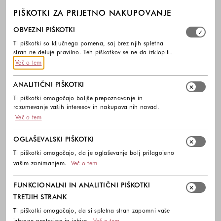
PIŠKOTKI ZA PRIJETNO NAKUPOVANJE
Izberite, katere skupine piškotkov dovolite. Obvezni piško
OBVEZNI PIŠKOTKI
Ti piškotki so ključnega pomena, saj brez njih spletna
stran ne deluje pravilno. Teh piškotkov se ne da izklopiti.
Več o tem
ANALITIČNI PIŠKOTKI
Ti piškotki omogočajo boljše prepoznavanje in
razumevanje vaših interesov in nakupovalnih navad.
Več o tem
OGLAŠEVALSKI PIŠKOTKI
Ti piškotki omogočajo, da je oglaševanje bolj prilagojeno
vašim zanimanjem.
Več o tem
FUNKCIONALNI IN ANALITIČNI PIŠKOTKI
TRETJIH STRANK
Ti piškotki omogočajo, da si spletna stran zapomni vaše
izbrane nastavitve in izbire.
Več o tem