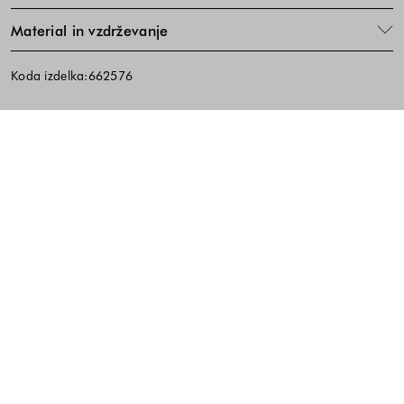
Material in vzdrževanje
Koda izdelka:662576
Noga strani - hitre povezave, kont
BREZPLAČNA DOSTAVA
ENOSTAVNA VRAČILA
PREVZEM V TRGOVINI
10% popust na prvi nakup ob prijavi na e-
novice