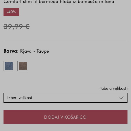
Comfort slim fit bermuda hlače iz bombaža in lana
-40%
39,99 €
Cena
Cena
Modra
Rjava
izdelka
izdelka
-
-
Barva:
Rjava - Taupe
je
je
Blue
Taupe
odvisna
odvisna
od
od
kombinacije
kombinacije
barve
barve
in
in
Tabela velikosti
velikosti
velikosti
Izberi velikost
DODAJ V KOŠARICO