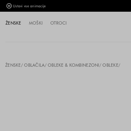
Ustavi vse animacije
ŽENSKE
MOŠKI
OTROCI
ŽENSKE
OBLAČILA
OBLEKE & KOMBINEZONI
OBLEKE