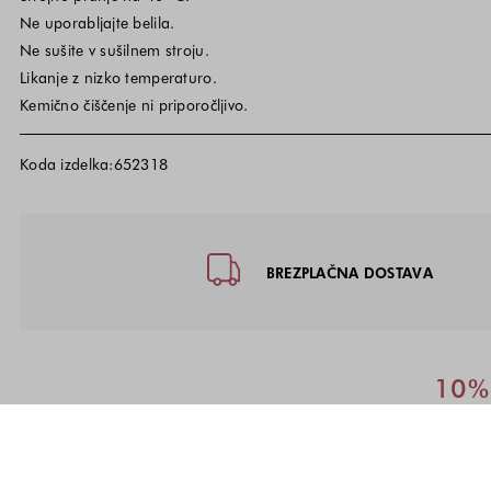
Ne uporabljajte belila.
Ne sušite v sušilnem stroju.
Likanje z nizko temperaturo.
Kemično čiščenje ni priporočljivo.
Koda izdelka:652318
Noga strani - hitre povezave, kon
BREZPLAČNA DOSTAVA
10% 
Kodo za pop