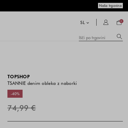
Naša trgovina
Nakup
košari
SL
0
Me
Išči
po
pr
trgovi
vs
me
in
zg
is
TOPSHOP
TSANNIE denim obleka z naborki
-40%
74,99 €
Cena
Cena
Modra