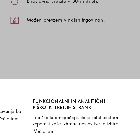
Enostavna vračila v 30-ih dneh.
Možen prevzem v naših trgovinah.
FUNKCIONALNI IN ANALITIČNI
PIŠKOTKI TRETJIH STRANK
ševanje bolj
Ti piškotki omogočajo, da si spletna stran
Več o tem
zapomni vaše izbrane nastavitve in izbire.
Več o tem