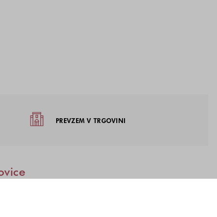
žja
PREVZEM V TRGOVINI
ovice
samo enkrat.