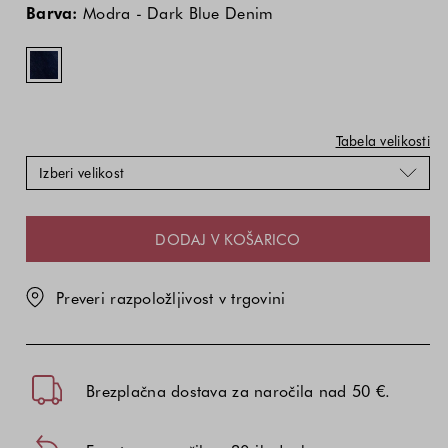
izdelka
izdelka
-
Barva:
Modra - Dark Blue Denim
je
je
Dark
odvisna
odvisna
Blue
od
od
Denim
kombinacije
kombinacije
barve
barve
in
in
Tabela velikosti
velikosti
velikosti
Izberi velikost
DODAJ V KOŠARICO
Preveri razpoložljivost v trgovini
Brezplačna dostava za naročila nad 50 €.