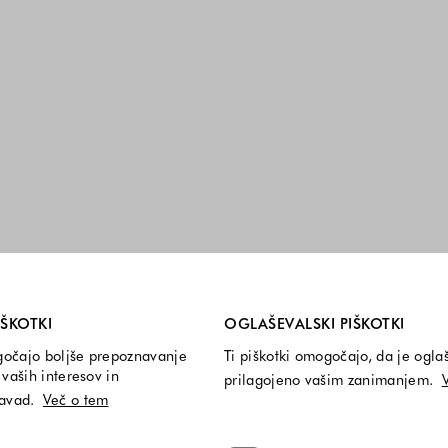
i so vedno vključeni.
IŠKOTKI
OGLAŠEVALSKI PIŠKOTKI
gočajo boljše prepoznavanje
Ti piškotki omogočajo, da je ogla
vaših interesov in
prilagojeno vašim zanimanjem.
navad.
Več o tem