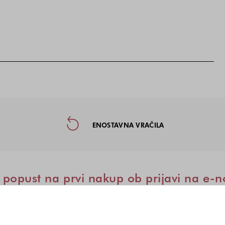
taktne informacije in socialna omre
ENOSTAVNA VRAČILA
popust na prvi nakup ob prijavi na e-n
ust vam pošljemo na vaš e-naslov. Popust lahko izkoristite 
Zanima me: