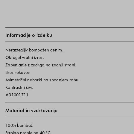
Informacije o izdelku
Neraztegljiv bombažen denim.
Okrogel vratni izrez.
Zapenjanje z zadrgo na zadnji strani.
Brez rokavov.
Asimetrični naborki na spodnjem robu.
Kontrastni šivi.
#31001711
Material in vzdrževanje
100% bombaž
Strojno pranje na 40 °C.