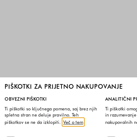
PIŠKOTKI ZA PRIJETNO NAKUPOVANJE
Izberite, katere skupine piškotkov dovolite. Obvezni piškotk
OBVEZNI PIŠKOTKI
ANALITIČNI P
Ti piškotki so ključnega pomena, saj brez njih
Ti piškotki omo
spletna stran ne deluje pravilno. Teh
in razumevanje 
piškotkov se ne da izklopiti.
Več o tem
nakupovalnih 