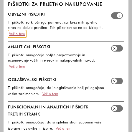
PIŠKOTKI ZA PRIJETNO NAKUPOVANJE
Izberite, katere skupine piškotkov dovolite. Obvezni piško
OBVEZNI PIŠKOTKI
Ti piškotki so ključnega pomena, saj brez njih spletna
stran ne deluje pravilno. Teh piškotkov se ne da izklopiti.
Več o tem
ANALITIČNI PIŠKOTKI
Ti piškotki omogočajo boljše prepoznavanje in
razumevanje vaših interesov in nakupovalnih navad.
Več o tem
OGLAŠEVALSKI PIŠKOTKI
Ti piškotki omogočajo, da je oglaševanje bolj prilagojeno
vašim zanimanjem.
Več o tem
FUNKCIONALNI IN ANALITIČNI PIŠKOTKI
TRETJIH STRANK
Ti piškotki omogočajo, da si spletna stran zapomni vaše
izbrane nastavitve in izbire.
Več o tem