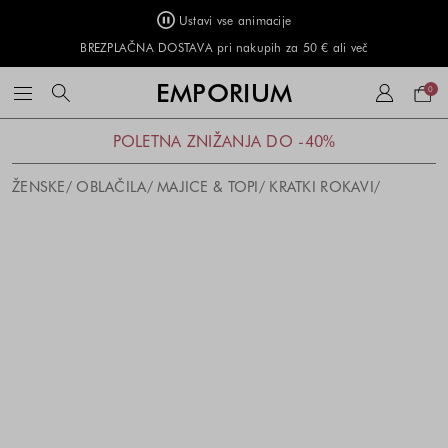
Ustavi vse animacije
BREZPLAČNA DOSTAVA pri nakupih za 50 € ali več
Naku
EMPORIUM
0
košar
POLETNA ZNIŽANJA DO -40%
ŽENSKE
OBLAČILA
MAJICE & TOPI
KRATKI ROKAVI