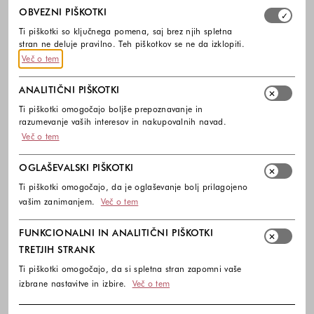
Izberite, katere skupine piškotkov dovolite. Obvezni piško
OBVEZNI PIŠKOTKI
Ti piškotki so ključnega pomena, saj brez njih spletna
stran ne deluje pravilno. Teh piškotkov se ne da izklopiti.
Več o tem
ANALITIČNI PIŠKOTKI
Ti piškotki omogočajo boljše prepoznavanje in
razumevanje vaših interesov in nakupovalnih navad.
Več o tem
OGLAŠEVALSKI PIŠKOTKI
Ti piškotki omogočajo, da je oglaševanje bolj prilagojeno
vašim zanimanjem.
Več o tem
FUNKCIONALNI IN ANALITIČNI PIŠKOTKI
TRETJIH STRANK
Ti piškotki omogočajo, da si spletna stran zapomni vaše
izbrane nastavitve in izbire.
Več o tem