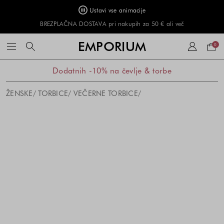
Ustavi vse animacije
BREZPLAČNA DOSTAVA pri nakupih za 50 € ali več
Naku
EMPORIUM
0
košar
Dodatnih -10% na čevlje & torbe
ŽENSKE
TORBICE
VEČERNE TORBICE