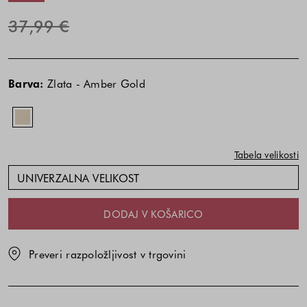
37,99 €
Cena
izdelka
Barva:
Zlata - Amber Gold
je
odvisna
od
kombinacije
Tabela velikosti
barve
in
UNIVERZALNA VELIKOST
velikosti
DODAJ V KOŠARICO
Preveri razpoložljivost v trgovini