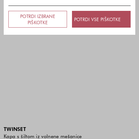
POTRDI IZBRANE
POTRDI VSE PIŠKOTKE
PIŠKOTKE
TWINSET
Kapa s šiltom iz volnene mešanice