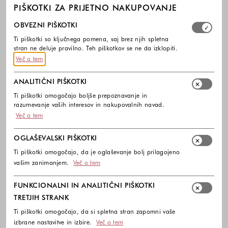
PIŠKOTKI ZA PRIJETNO NAKUPOVANJE
Izberite, katere skupine piškotkov dovolite. Obvezni piško
OBVEZNI PIŠKOTKI
Ti piškotki so ključnega pomena, saj brez njih spletna
stran ne deluje pravilno. Teh piškotkov se ne da izklopiti.
Več o tem
ANALITIČNI PIŠKOTKI
Ti piškotki omogočajo boljše prepoznavanje in
razumevanje vaših interesov in nakupovalnih navad.
Več o tem
OGLAŠEVALSKI PIŠKOTKI
Ti piškotki omogočajo, da je oglaševanje bolj prilagojeno
vašim zanimanjem.
Več o tem
FUNKCIONALNI IN ANALITIČNI PIŠKOTKI
TRETJIH STRANK
Ti piškotki omogočajo, da si spletna stran zapomni vaše
izbrane nastavitve in izbire.
Več o tem