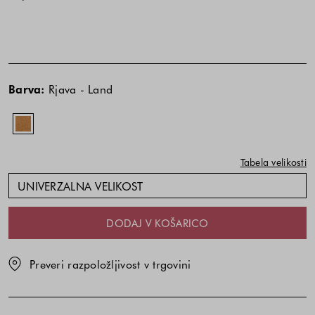
Cena
izdelka
Barva:
Rjava - Land
je
odvisna
od
kombinacije
Tabela velikosti
barve
in
UNIVERZALNA VELIKOST
velikosti
DODAJ V KOŠARICO
Preveri razpoložljivost v trgovini