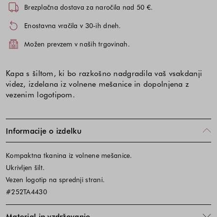
Brezplačna dostava za naročila nad 50 €.
Enostavna vračila v 30-ih dneh.
Možen prevzem v naših trgovinah.
Kapa s šiltom, ki bo razkošno nadgradila vaš vsakdanji
videz, izdelana iz volnene mešanice in dopolnjena z
vezenim logotipom.
Informacije o izdelku
Kompaktna tkanina iz volnene mešanice.
Ukrivljen šilt.
Vezen logotip na sprednji strani.
#252TA4430
Material in vzdrževanje