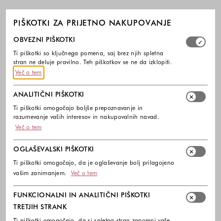
PIŠKOTKI ZA PRIJETNO NAKUPOVANJE
Izberite, katere skupine piškotkov dovolite. Obvezni piško
OBVEZNI PIŠKOTKI
Ti piškotki so ključnega pomena, saj brez njih spletna
stran ne deluje pravilno. Teh piškotkov se ne da izklopiti.
Več o tem
ANALITIČNI PIŠKOTKI
Ti piškotki omogočajo boljše prepoznavanje in
razumevanje vaših interesov in nakupovalnih navad.
Več o tem
OGLAŠEVALSKI PIŠKOTKI
Ti piškotki omogočajo, da je oglaševanje bolj prilagojeno
vašim zanimanjem.
Več o tem
FUNKCIONALNI IN ANALITIČNI PIŠKOTKI
TRETJIH STRANK
Ti piškotki omogočajo, da si spletna stran zapomni vaše