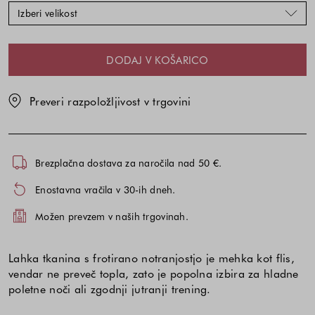
velikosti
velikosti
Izberi velikost
DODAJ V KOŠARICO
Preveri razpoložljivost v trgovini
Brezplačna dostava za naročila nad 50 €.
Enostavna vračila v 30-ih dneh.
Možen prevzem v naših trgovinah.
Lahka tkanina s frotirano notranjostjo je mehka kot flis,
vendar ne preveč topla, zato je popolna izbira za hladne
poletne noči ali zgodnji jutranji trening.