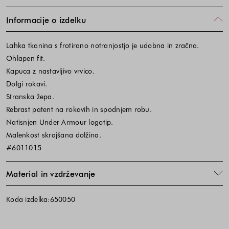
Informacije o izdelku
Lahka tkanina s frotirano notranjostjo je udobna in zračna.
Ohlapen fit.
Kapuca z nastavljivo vrvico.
Dolgi rokavi.
Stranska žepa.
Rebrast patent na rokavih in spodnjem robu.
Natisnjen Under Armour logotip.
Malenkost skrajšana dolžina.
#6011015
Material in vzdrževanje
Koda izdelka:650050