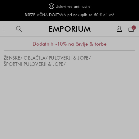
Ustavi vse animacije
BREZPLAČNA DOSTAVA pri nakupih za 50 € ali več
Naku
EMPORIUM
0
košar
Dodatnih -10% na čevlje & torbe
ŽENSKE
OBLAČILA
PULOVERJI & JOPE
ŠPORTNI PULOVERJI & JOPE