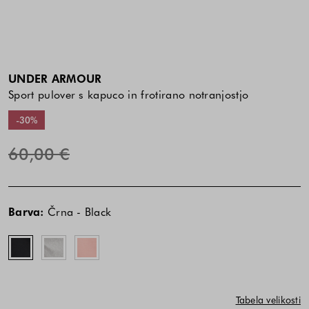
UNDER ARMOUR
Sport pulover s kapuco in frotirano notranjostjo
-30%
60,00 €
Cena
Cena
Črna
Siva
Roza
izdelka
izdelka
-
-
-
Barva:
Črna - Black
je
je
Black
Gray
Pink
odvisna
odvisna
od
od
kombinacije
kombinacije
barve
barve
in
in
Tabela velikosti