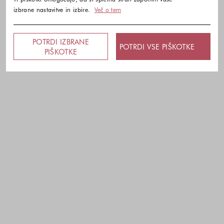
izbrane nastavitve in izbire.
Več o tem
POTRDI IZBRANE
POTRDI VSE PIŠKOTKE
PIŠKOTKE